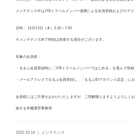
メンテナンス中はJTBトラベルメンバー連携による会員登録およびログ
日時： 10月23日（木）3:30～7:00
※メンテナンス終了時刻は前後する場合がございます。
対象の会員様：
・るるぶ会員登録時に「JTBトラベルメンバーではじめる」を選んで登録
・メールアドレスでるるぶ会員登録し、「るるぶIDアカウント設定」にお
会員様にはご不便をおかけいたしますが、ご理解賜りますようよろしくお
旅する本棚運営事務局
2025.10.14 ｜ メンテナンス