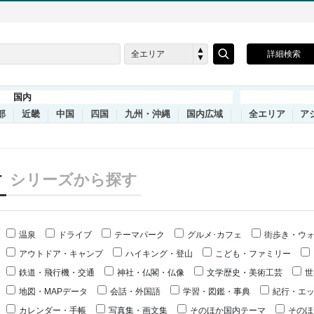
全エリア
詳細検索
国内
部
近畿
中国
四国
九州・沖縄
国内広域
全エリア
ア
す
シリーズから探す
温泉
ドライブ
テーマパーク
グルメ･カフェ
街歩き・ウ
アウトドア・キャンプ
ハイキング・登山
こども・ファミリー
鉄道・飛行機・交通
神社・仏閣・仏像
文学歴史・美術工芸
世
地図・MAPデータ
会話・外国語
学習・図鑑・事典
紀行・エ
カレンダー・手帳
写真集・画文集
そのほか国内テーマ
そのほ