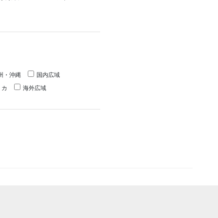
州・沖縄
国内広域
リカ
海外広域