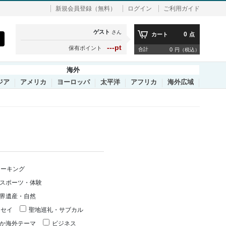
新規会員登録（無料）
ログイン
ご利用ガイド
ゲスト
さん
0
カート
点
---pt
保有ポイント
合計
0
円（税込）
海外
ジア
アメリカ
ヨーロッパ
太平洋
アフリカ
海外広域
ォーキング
スポーツ・体験
界遺産・自然
ッセイ
聖地巡礼・サブカル
か海外テーマ
ビジネス