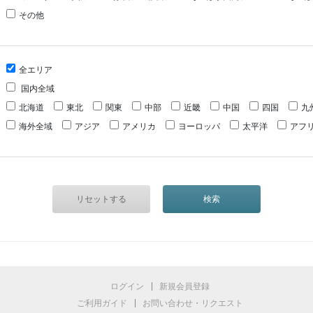
その他
全エリア
国内全域
北海道
東北
関東
中部
近畿
中国
四国
九
海外全域
アジア
アメリカ
ヨーロッパ
太平洋
アフ
ログイン
新規会員登録
ご利用ガイド
お問い合わせ・リクエスト