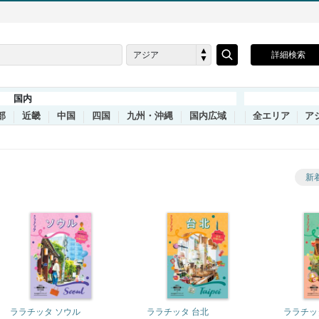
アジア
詳細検索
国内
部
近畿
中国
四国
九州・沖縄
国内広域
全エリア
ア
新
ララチッタ ソウル
ララチッタ 台北
ララチッ