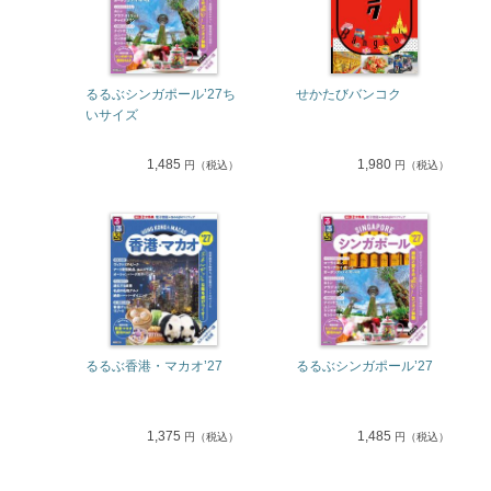
るるぶシンガポール’27ち
せかたびバンコク
いサイズ
1,485
1,980
円（税込）
円（税込）
るるぶ香港・マカオ’27
るるぶシンガポール’27
1,375
1,485
円（税込）
円（税込）