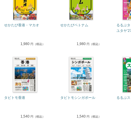
せかたび香港・マカオ
せかたびベトナム
るるぶタ
ユタヤ’2
1,980
1,980
円（税込）
円（税込）
タビトモ香港
タビトモシンガポール
るるぶス
1,540
1,540
円（税込）
円（税込）