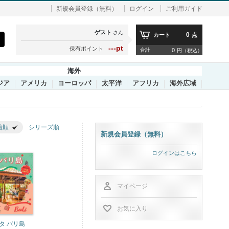
新規会員登録（無料）
ログイン
ご利用ガイド
ゲスト
さん
0
カート
点
---pt
保有ポイント
合計
0
円（税込）
海外
ジア
アメリカ
ヨーロッパ
太平洋
アフリカ
海外広域
着順
シリーズ順
新規会員登録（無料）
ログインはこちら
マイページ
お気に入り
タ バリ島