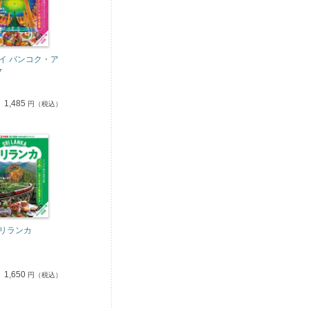
イ バンコク・ア
7
1,485
円（税込）
リランカ
1,650
円（税込）