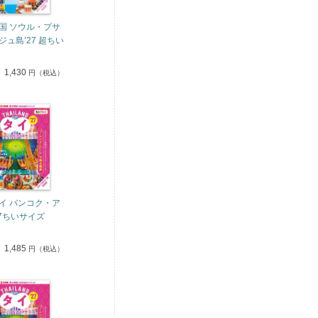
国 ソウル・プサ
ュ島’27 超ちい
1,430
円（税込）
イ バンコク・ア
27ちいサイズ
1,485
円（税込）