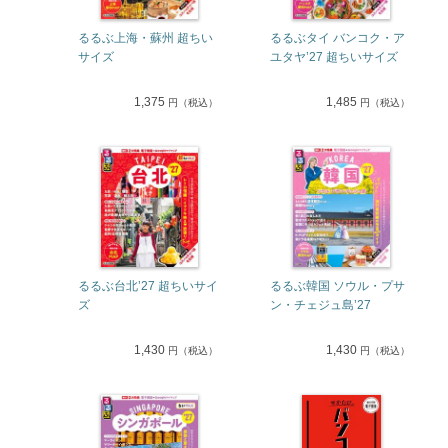
るるぶ上海・蘇州 超ちい
るるぶタイ バンコク・ア
サイズ
ユタヤ’27 超ちいサイズ
1,375
1,485
円（税込）
円（税込）
るるぶ台北’27 超ちいサイ
るるぶ韓国 ソウル・プサ
ズ
ン・チェジュ島’27
1,430
1,430
円（税込）
円（税込）