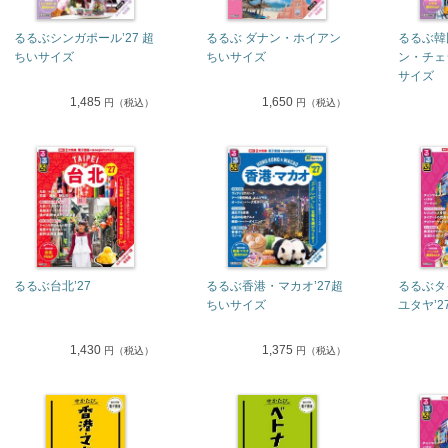
るるぶシンガポール’27 超
るるぶ ダナン・ホイアン
るるぶ韓
ちいサイズ
ちいサイズ
ン・チェジ
サイズ
1,485
1,650
円（税込）
円（税込）
るるぶ台北’27
るるぶ香港・マカオ’27超
るるぶタ
ちいサイズ
ユタヤ’
1,430
1,375
円（税込）
円（税込）