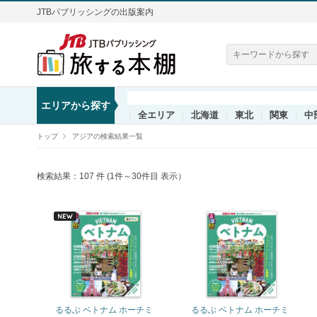
JTBパブリッシングの出版案内
エリアから探す
全エリア
北海道
東北
関東
中
トップ
アジアの検索結果一覧
検索結果：107 件 (1件～30件目 表示）
るるぶ ベトナム ホーチミ
るるぶ ベトナム ホーチミ