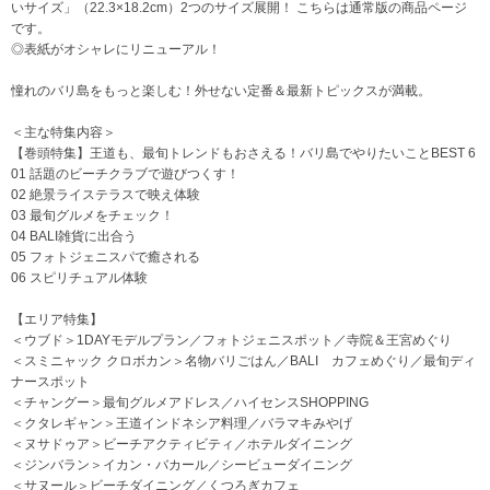
いサイズ」（22.3×18.2cm）2つのサイズ展開！ こちらは通常版の商品ページ
です。
◎表紙がオシャレにリニューアル！
憧れのバリ島をもっと楽しむ！外せない定番＆最新トピックスが満載。
＜主な特集内容＞
【巻頭特集】王道も、最旬トレンドもおさえる！バリ島でやりたいことBEST 6
01 話題のビーチクラブで遊びつくす！
02 絶景ライステラスで映え体験
03 最旬グルメをチェック！
04 BALI雑貨に出合う
05 フォトジェニスパで癒される
06 スピリチュアル体験
【エリア特集】
＜ウブド＞1DAYモデルプラン／フォトジェニスポット／寺院＆王宮めぐり
＜スミニャック クロボカン＞名物バリごはん／BALI カフェめぐり／最旬ディ
ナースポット
＜チャングー＞最旬グルメアドレス／ハイセンスSHOPPING
＜クタレギャン＞王道インドネシア料理／バラマキみやげ
＜ヌサドゥア＞ビーチアクティビティ／ホテルダイニング
＜ジンバラン＞イカン・バカール／シービューダイニング
＜サヌール＞ビーチダイニング／くつろぎカフェ