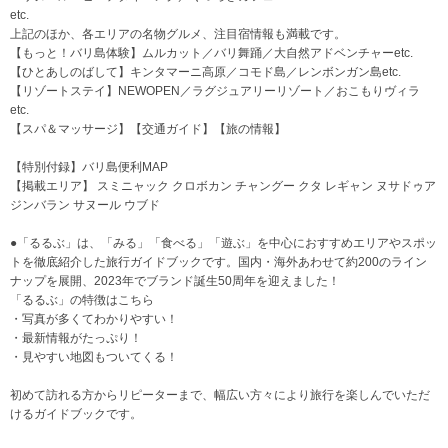
etc.
上記のほか、各エリアの名物グルメ、注目宿情報も満載です。
【もっと！バリ島体験】ムルカット／バリ舞踊／大自然アドベンチャーetc.
【ひとあしのばして】キンタマーニ高原／コモド島／レンボンガン島etc.
【リゾートステイ】NEWOPEN／ラグジュアリーリゾート／おこもりヴィラ
etc.
【スパ＆マッサージ】【交通ガイド】【旅の情報】
【特別付録】バリ島便利MAP
【掲載エリア】 スミニャック クロボカン チャングー クタ レギャン ヌサドゥア
ジンバラン サヌール ウブド
●「るるぶ」は、「みる」「食べる」「遊ぶ」を中心におすすめエリアやスポッ
トを徹底紹介した旅行ガイドブックです。国内・海外あわせて約200のライン
ナップを展開、2023年でブランド誕生50周年を迎えました！
「るるぶ」の特徴はこちら
・写真が多くてわかりやすい！
・最新情報がたっぷり！
・見やすい地図もついてくる！
初めて訪れる方からリピーターまで、幅広い方々により旅行を楽しんでいただ
けるガイドブックです。