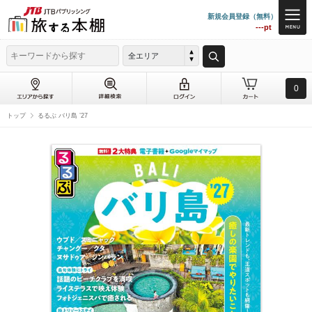
新規会員登録（無料）
---pt
全エリア
0
トップ
るるぶ バリ島 ’27