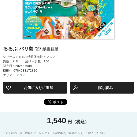
るるぶ バリ島 ’27
紙書籍版
シリーズ：るるぶ情報版海外 > アジア
判型：ＡＢ
総ページ数：160
発売日：2026/05/08
ISBN：9784533172816
エリア：
アジア
お気に入りに追加
試し読み
1,540
円（税込）
「試し読み」や「内容紹介」からタイトルの内容をご確認のうえ、ご購入ください。