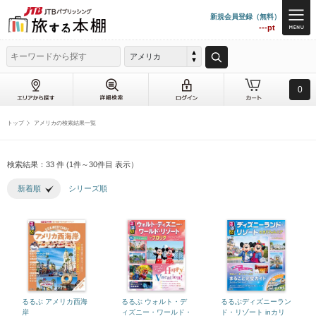
新規会員登録（無料）
---pt
アメリカ
0
トップ
アメリカの検索結果一覧
検索結果：33 件 (1件～30件目 表示）
新着順
シリーズ順
るるぶ アメリカ西海
るるぶ ウォルト・デ
るるぶディズニーラン
岸
ィズニー・ワールド・
ド・リゾート inカリ