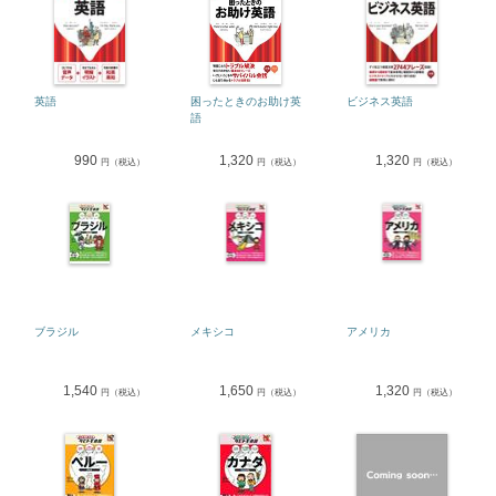
英語
困ったときのお助け英
ビジネス英語
語
990
1,320
1,320
円（税込）
円（税込）
円（税込）
ブラジル
メキシコ
アメリカ
1,540
1,650
1,320
円（税込）
円（税込）
円（税込）