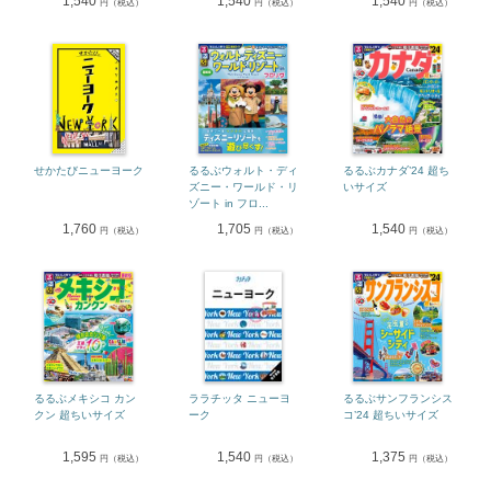
1,540
1,540
1,540
円（税込）
円（税込）
円（税込）
せかたびニューヨーク
るるぶウォルト・ディ
るるぶカナダ’24 超ち
ズニー・ワールド・リ
いサイズ
ゾート in フロ...
1,760
1,705
1,540
円（税込）
円（税込）
円（税込）
るるぶメキシコ カン
ララチッタ ニューヨ
るるぶサンフランシス
クン 超ちいサイズ
ーク
コ’24 超ちいサイズ
1,595
1,540
1,375
円（税込）
円（税込）
円（税込）