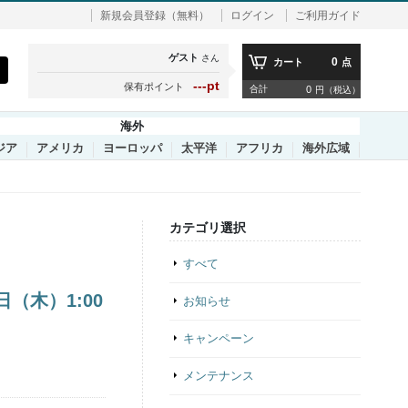
新規会員登録（無料）
ログイン
ご利用ガイド
ゲスト
さん
0
カート
点
---pt
保有ポイント
合計
0
円（税込）
海外
ジア
アメリカ
ヨーロッパ
太平洋
アフリカ
海外広域
カテゴリ選択
すべて
（木）1:00
お知らせ
キャンペーン
メンテナンス