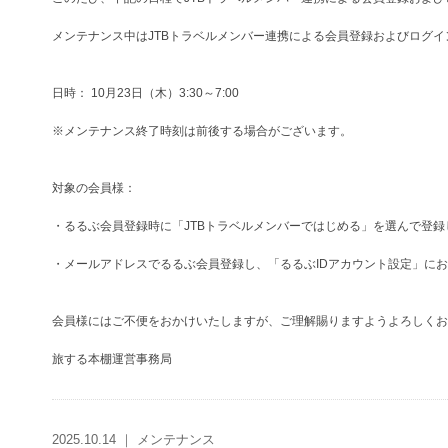
メンテナンス中はJTBトラベルメンバー連携による会員登録およびログ
日時： 10月23日（木）3:30～7:00
※メンテナンス終了時刻は前後する場合がございます。
対象の会員様：
・るるぶ会員登録時に「JTBトラベルメンバーではじめる」を選んで登録
・メールアドレスでるるぶ会員登録し、「るるぶIDアカウント設定」にお
会員様にはご不便をおかけいたしますが、ご理解賜りますようよろしくお
旅する本棚運営事務局
2025.10.14 ｜ メンテナンス