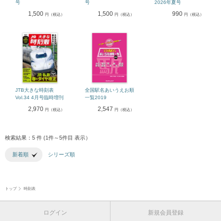
号
号
2026年夏号
1,500
1,500
990
円（税込）
円（税込）
円（税込）
JTB大きな時刻表
全国駅名あいうえお順
Vol.34 4月号臨時増刊
一覧2019
2,970
2,547
円（税込）
円（税込）
検索結果：5 件 (1件～5件目 表示）
新着順
シリーズ順
トップ
時刻表
ログイン
新規会員登録