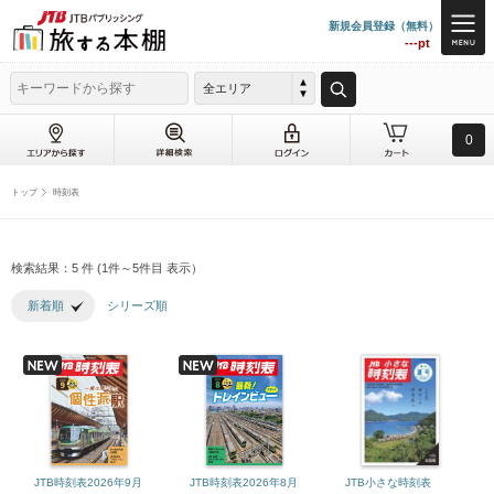
新規会員登録（無料）
---pt
全エリア
0
トップ
時刻表
検索結果：5 件 (1件～5件目 表示）
新着順
シリーズ順
JTB時刻表2026年9月
JTB時刻表2026年8月
JTB小さな時刻表