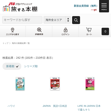
新規会員登録（無料）
---pt
海外全エリア
0
トップ
海外の検索結果一覧
検索結果：242 件 (181件～210件目 表示）
新着順
シリーズ順
ハワイ
JAPAN 英語+日本語
LIFE IN JAPAN 日本
で暮らそう