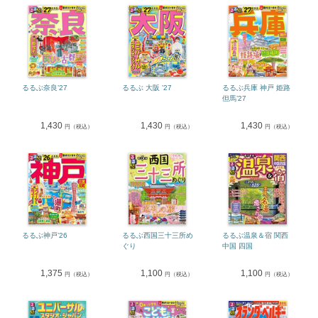
るるぶ奈良’27
るるぶ 大阪 ’27
るるぶ兵庫 神戸 姫路
但馬’27
1,430
1,430
1,430
円（税込）
円（税込）
円（税込）
るるぶ神戸’26
るるぶ西国三十三所め
るるぶ温泉＆宿 関西
ぐり
中国 四国
1,375
1,100
1,100
円（税込）
円（税込）
円（税込）