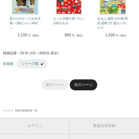
私だけのとっておき京
もっと京都で食べたい
るるぶ 滋賀 びわ湖 長
都 ～憧れシーン#55
100のもの
浜 彦根 ’27 超ちいサ
～
イズ
1,155
990
1,430
円（税込）
円（税込）
円（税込）
検索結果：59 件 (1件～30件目 表示）
新着順
シリーズ順
前のページ
次のページ
トップ
近畿の検索結果一覧
ログイン
新規会員登録