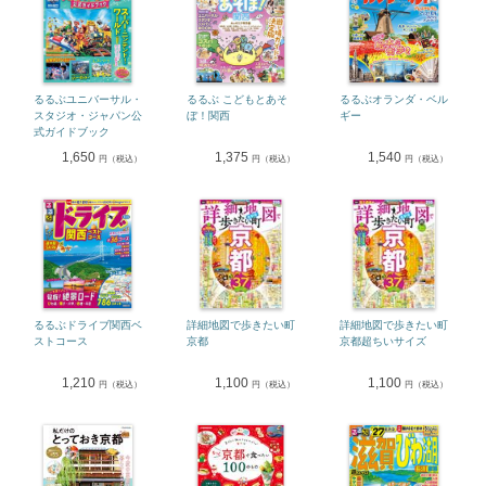
るるぶユニバーサル・
るるぶ こどもとあそ
るるぶオランダ・ベル
スタジオ・ジャパン公
ぼ！関西
ギー
式ガイドブック
1,650
1,375
1,540
円（税込）
円（税込）
円（税込）
るるぶドライブ関西ベ
詳細地図で歩きたい町
詳細地図で歩きたい町
ストコース
京都
京都超ちいサイズ
1,210
1,100
1,100
円（税込）
円（税込）
円（税込）