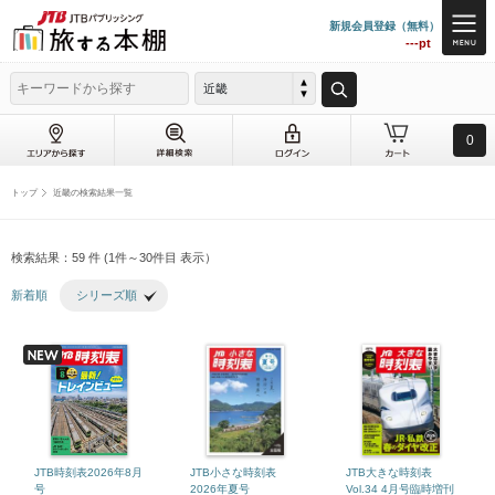
新規会員登録（無料）
---pt
近畿
0
トップ
近畿の検索結果一覧
検索結果：59 件 (1件～30件目 表示）
新着順
シリーズ順
JTB時刻表2026年8月
JTB小さな時刻表
JTB大きな時刻表
号
2026年夏号
Vol.34 4月号臨時増刊