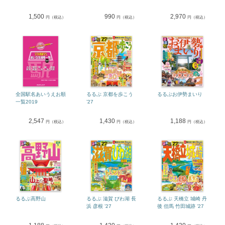
1,500
990
2,970
円（税込）
円（税込）
円（税込）
全国駅名あいうえお順
るるぶ 京都を歩こう
るるぶお伊勢まいり
一覧2019
’27
2,547
1,430
1,188
円（税込）
円（税込）
円（税込）
るるぶ高野山
るるぶ 滋賀 びわ湖 長
るるぶ 天橋立 城崎 丹
浜 彦根 ’27
後 但馬 竹田城跡 ’27