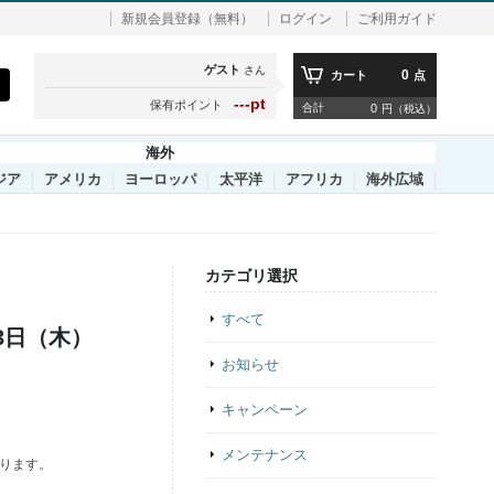
新規会員登録（無料）
ログイン
ご利用ガイド
ゲスト
さん
0
カート
点
---pt
保有ポイント
合計
0
円（税込）
海外
ジア
アメリカ
ヨーロッパ
太平洋
アフリカ
海外広域
カテゴリ選択
すべて
3日（木）
お知らせ
キャンペーン
メンテナンス
なります。