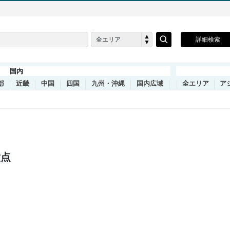
全エリア
詳細検索
国内
部
近畿
中国
四国
九州・沖縄
国内広域
全エリア
ア
意点