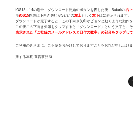
iOS13～14の場合、ダウンロード開始のボタンを押した後、Safariの
右上
※
iOS15
以降は下向き矢印がSafariの
左上
もしく
左下
はに表示されます。
ダウンロードが完了すると、この下向き矢印がピョンと動くような動作を
この後この下向き矢印をタップすると「ダウンロード」という文字と、そ
表示された「ご登録のメールアドレスと日付の数字」の部分をタップして
ご利用の皆さまに、ご不便をおかけしておりますことをお詫び申し上げま
旅する本棚 運営事務局