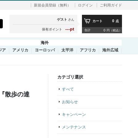
新規会員登録（無料）
ログイン
ご利用ガイド
ゲスト
さん
0
カート
点
---pt
保有ポイント
合計
0
円（税込）
海外
ジア
アメリカ
ヨーロッパ
太平洋
アフリカ
海外広域
カテゴリ選択
すべて
『散歩の達
お知らせ
キャンペーン
メンテナンス