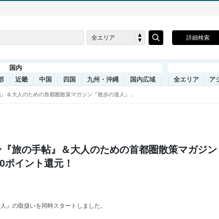
全エリア
詳細検索
国内
部
近畿
中国
四国
九州・沖縄
国内広域
全エリア
ア
』＆大人のための首都圏散策マガジン『散歩の達人』...
ン『旅の手帖』＆大人のための首都圏散策マガジン
00ポイント還元！
の達人』の取扱いを同時スタートしました。