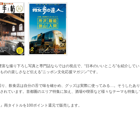
。豊富な撮り下ろし写真と専門誌ならではの視点で、“日本のいいところ”を紹介して
ものの楽しさなど伝える“ニッポン文化応援マガジン”です。
き回り、飲食店は自分の舌で味を確かめ、グッズは実際に使ってみる…。そうしたあ
されています。首都圏のエリア特集に加え、酒場や喫茶など様々なテーマも特集し
人』両タイトルを100ポイント還元で販売します。