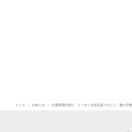
トップ
お知らせ
交通新聞社発行、ニッポン文化応援マガジン『旅の手帖