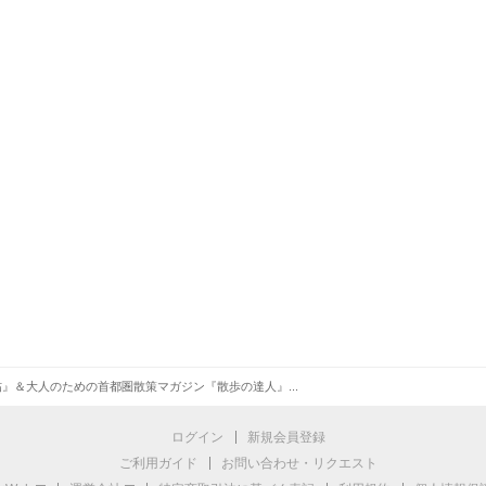
』＆大人のための首都圏散策マガジン『散歩の達人』...
ログイン
新規会員登録
ご利用ガイド
お問い合わせ・リクエスト