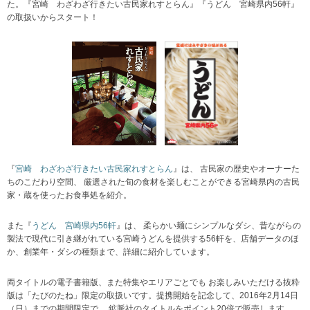
た。『宮崎 わざわざ行きたい古民家れすとらん』『うどん 宮崎県内56軒』
の取扱いからスタート！
『
宮崎 わざわざ行きたい古民家れすとらん
』は、 古民家の歴史やオーナーた
ちのこだわり空間、 厳選された旬の食材を楽しむことができる宮崎県内の古民
家・蔵を使ったお食事処を紹介。
また『
うどん 宮崎県内56軒
』は、 柔らかい麺にシンプルなダシ、昔ながらの
製法で現代に引き継がれている宮崎うどんを提供する56軒を、店舗データのほ
か、創業年・ダシの種類まで、詳細に紹介しています。
両タイトルの電子書籍版、また特集やエリアごとでも お楽しみいただける抜粋
版は「たびのたね」限定の取扱いです。提携開始を記念して、2016年2月14日
（日）までの期間限定で、 鉱脈社のタイトルをポイント20倍で販売します。