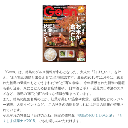
『Geen』は、徳島のグルメ情報が中心となった、大人の「知りたい！」を叶
え、“まだ見ぬ徳島と出会える”ご当地雑誌です。最新の2015年11月号は、恵ま
れた徳島の気候のもとでうまれた“米”と“酒”の特集。 今年収穫された新米の情報
も盛り込み、米にこだわる飲食店情報や、 日本酒ビギナー必見の日本酒のスス
メなど、徳島の“米”と“酒”の様々な情報が集まっています。
また、徳島の紅葉名所のほか、紅葉が美しい温泉や食堂、 遊覧船などのレジャ
ー施設、大型イベントなど、 この秋冬の徳島を楽しむには注目の情報が特集さ
れています。
それぞれの特集は「たびのたね」限定の抜粋版『
徳島のおいしい米と酒
』『
と
くしま紅葉ナビ2015
』でもお楽しみいただけます。