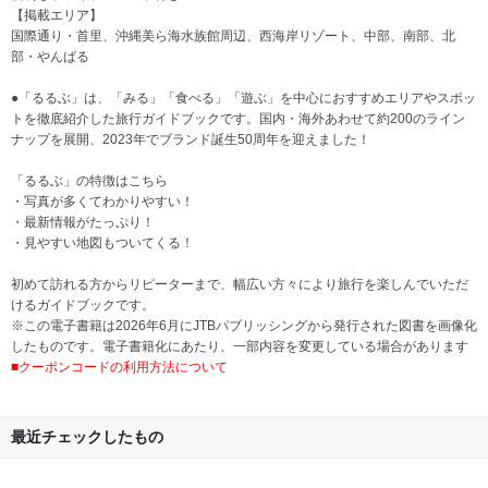
【掲載エリア】
国際通り・首里、沖縄美ら海水族館周辺、西海岸リゾート、中部、南部、北
部・やんばる
●「るるぶ」は、「みる」「食べる」「遊ぶ」を中心におすすめエリアやスポッ
トを徹底紹介した旅行ガイドブックです。国内・海外あわせて約200のライン
ナップを展開、2023年でブランド誕生50周年を迎えました！
「るるぶ」の特徴はこちら
・写真が多くてわかりやすい！
・最新情報がたっぷり！
・見やすい地図もついてくる！
初めて訪れる方からリピーターまで、幅広い方々により旅行を楽しんでいただ
けるガイドブックです。
※この電子書籍は2026年6月にJTBパブリッシングから発行された図書を画像化
したものです。電子書籍化にあたり、一部内容を変更している場合があります
■クーポンコードの利用方法について
最近チェックしたもの