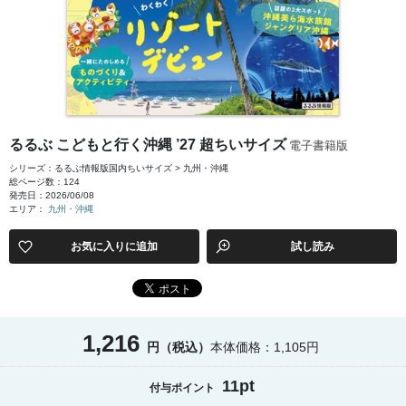
るるぶ こどもと行く沖縄 ’27 超ちいサイズ
電子書籍版
シリーズ：るるぶ情報版国内ちいサイズ > 九州・沖縄
総ページ数：124
発売日：2026/06/08
エリア：
九州・沖縄
お気に入りに追加
試し読み
1,216
円（税込）
本体価格：1,105円
11pt
付与ポイント