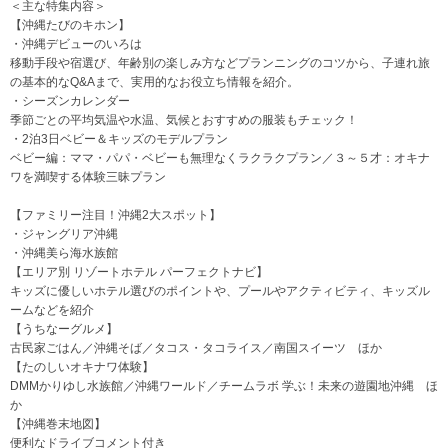
＜主な特集内容＞
【沖縄たびのキホン】
・沖縄デビューのいろは
移動手段や宿選び、年齢別の楽しみ方などプランニングのコツから、子連れ旅
の基本的なQ&Aまで、実用的なお役立ち情報を紹介。
・シーズンカレンダー
季節ごとの平均気温や水温、気候とおすすめの服装もチェック！
・2泊3日ベビー＆キッズのモデルプラン
ベビー編：ママ・パパ・ベビーも無理なくラクラクプラン／３～５才：オキナ
ワを満喫する体験三昧プラン
【ファミリー注目！沖縄2大スポット】
・ジャングリア沖縄
・沖縄美ら海水族館
【エリア別 リゾートホテル パーフェクトナビ】
キッズに優しいホテル選びのポイントや、プールやアクティビティ、キッズル
ームなどを紹介
【うちなーグルメ】
古民家ごはん／沖縄そば／タコス・タコライス／南国スイーツ ほか
【たのしいオキナワ体験】
DMMかりゆし水族館／沖縄ワールド／チームラボ 学ぶ！未来の遊園地沖縄 ほ
か
【沖縄巻末地図】
便利なドライブコメント付き