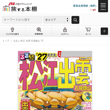
新規会員登録（無料）
---pt
全エリア
0
トップ
るるぶ 松江 出雲 石見銀山 '27