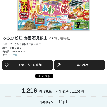
るるぶ 松江 出雲 石見銀山 '27
電子書籍版
シリーズ：るるぶ情報版国内 > 中国
総ページ数：152
発売日：2026/06/08
エリア：
中国
お気に入りに追加
試し読み
1,216
円（税込）
本体価格：1,105円
11pt
付与ポイント