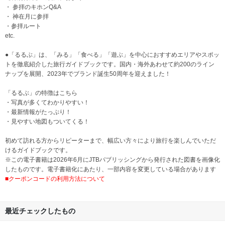
・ 参拝のキホンQ&A
・ 神在月に参拝
・参拝ルート
etc.
●「るるぶ」は、「みる」「食べる」「遊ぶ」を中心におすすめエリアやスポッ
トを徹底紹介した旅行ガイドブックです。国内・海外あわせて約200のライン
ナップを展開、2023年でブランド誕生50周年を迎えました！
「るるぶ」の特徴はこちら
・写真が多くてわかりやすい！
・最新情報がたっぷり！
・見やすい地図もついてくる！
初めて訪れる方からリピーターまで、幅広い方々により旅行を楽しんでいただ
けるガイドブックです。
※この電子書籍は2026年6月にJTBパブリッシングから発行された図書を画像化
したものです。電子書籍化にあたり、一部内容を変更している場合があります
■クーポンコードの利用方法について
最近チェックしたもの