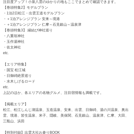
注目度アップ！小泉八雲のゆかりの地もここでまとめて確認できます。
【巻頭特集2】モデルプラン
・1泊2日松江・出雲王道モデルプラン
・＋1泊アレンジプラン 安来～境港
・＋1泊アレンジプラン 仁摩～石見銀山～温泉津
【巻頭特集3】 縁結び神社巡り
・八重垣神社
・玉作湯神社
・佐太神社
etc.
【エリア特集】
・国宝 松江城
・日御碕絶景巡り
・水木しげるロード
etc.
上記のほか、各エリアの名物グルメ、注目宿情報も満載です。
【掲載エリア】
松江、松江しんじ湖温泉、玉造温泉、安来、出雲、日御碕、湯の川温泉、奥出
雲、境港、皆生温泉、米子、隠岐、美保関、石見銀山、温泉津、仁摩、大田、
三瓶山、浜田
【特別付録】出雲大社お参りBOOK