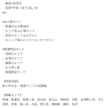
・御池?赤田代
・見晴?平滑ノ滝?三条ノ滝
etc.
●山小屋ガイド
・尾瀬の山小屋Q&A
・エリア別 山小屋ガイド
・休憩スポット＆山グルメ
・キャンプ場＆ビジターセンターガイド
●尾瀬周辺ガイド
・沼田口エリア
・会津口エリア
・越後口エリア
・立ち寄り湯
・尾瀬周辺マップ
【特別付録】
取り外せる！ 散策マップ＆花図鑑
【掲載エリア】
尾瀬、尾瀬沼、尾瀬ヶ原、沼山峠、至仏山、鳩待峠、沼田、会津駒ヶ岳、大江
湿原、見晴、燧ヶ岳、片品、奥只見、檜枝岐、鎌田、魚沼