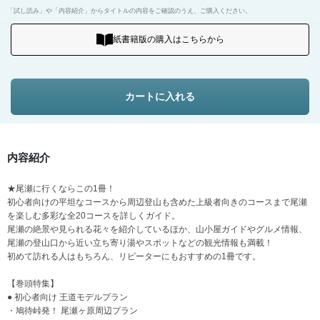
「試し読み」や「内容紹介」からタイトルの内容をご確認のうえ、ご購入ください。
紙書籍版の購入はこちらから
カートに入れる
内容紹介
★尾瀬に行くならこの1冊！
初心者向けの平坦なコースから周辺登山も含めた上級者向きのコースまで尾瀬
を楽しむ多彩な全20コースを詳しくガイド。
尾瀬の絶景や見られる花々を紹介しているほか、山小屋ガイドやグルメ情報、
尾瀬の登山口から近い立ち寄り湯やスポットなどの観光情報も満載！
初めて訪れる人はもちろん、リピーターにもおすすめの1冊です。
【巻頭特集】
● 初心者向け 王道モデルプラン
・鳩待峠発！ 尾瀬ヶ原周辺プラン