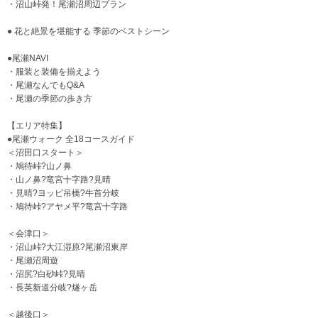
・沼山峠発！尾瀬沼周辺プラン
● 花と絶景を堪能する 季節のベストシーン
●尾瀬NAVI
・服装と装備を揃えよう
・尾瀬なんでもQ&A
・尾瀬の季節の歩き方
【エリア特集】
●尾瀬ウォーク 全18コースガイド
＜沼田口スタート＞
・鳩待峠?山ノ鼻
・山ノ鼻?竜宮十字路?見晴
・見晴?ヨッピ吊橋?牛首分岐
・鳩待峠?アヤメ平?竜宮十字路
＜会津口＞
・沼山峠?大江湿原?尾瀬沼東岸
・尾瀬沼周遊
・沼尻?白砂峠?見晴
・長英新道分岐?燧ヶ岳
＜越後口＞