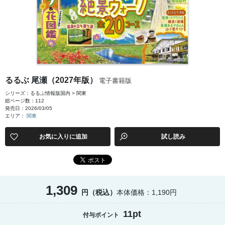
るるぶ 尾瀬（2027年版）
電子書籍版
シリーズ：るるぶ情報版国内 > 関東
総ページ数：112
発売日：2026/03/05
エリア：
関東
お気に入りに追加
試し読み
1,309
円（税込）
本体価格：1,190円
11pt
付与ポイント