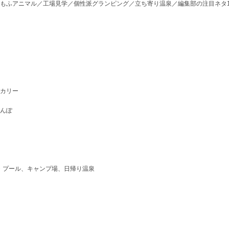
もふアニマル／工場見学／個性派グランピング／立ち寄り温泉／編集部の注目ネタ1
カリー
んぽ
・プール、キャンプ場、日帰り温泉