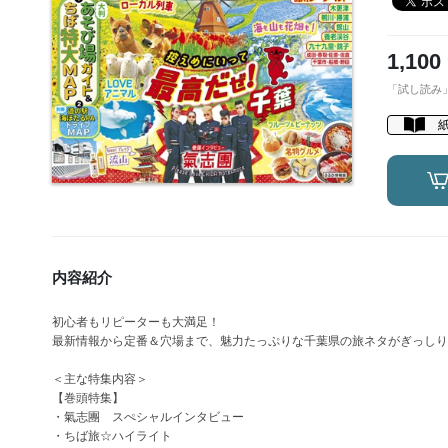
1,100
「試し読み
内容紹介
初心者もリピーターも大満足！
最新情報から定番＆穴場まで、魅力たっぷりな千葉県の旅ネタがぎっしり
＜主な特集内容＞
【巻頭特集】
・氣志團 スぺシャルインタビュー
・ちば旅☆ハイライト