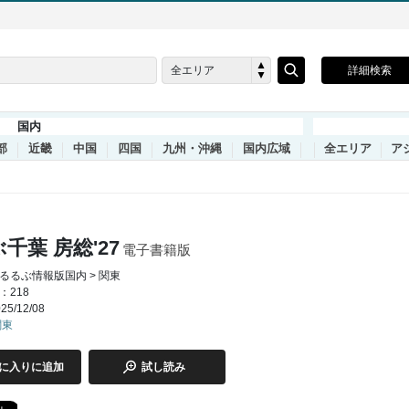
全エリア
詳細検索
国内
部
近畿
中国
四国
九州・沖縄
国内広域
全エリア
ア
千葉 房総'27
電子書籍版
るるぶ情報版国内 > 関東
：218
5/12/08
関東
に入りに追加
試し読み