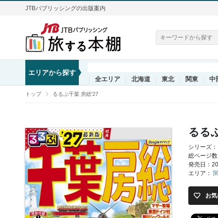
JTBパブリッシングの出版案内
エリアから探す
全エリア
北海道
東北
関東
中
トップ
るるぶ千葉 房総'27
るるぶ
シリーズ：
総ページ数
発売日：202
エリア：
お気