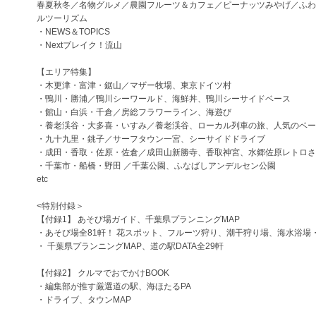
春夏秋冬／名物グルメ／農園フルーツ＆カフェ／ピーナッツみやげ／ふわ
ルツーリズム
・NEWS＆TOPICS
・Nextブレイク！流山
【エリア特集】
・木更津・富津・鋸山／マザー牧場、東京ドイツ村
・鴨川・勝浦／鴨川シーワールド、海鮮丼、鴨川シーサイドベース
・館山・白浜・千倉／房総フラワーライン、海遊び
・養老渓谷・大多喜・いすみ／養老渓谷、ローカル列車の旅、人気のベー
・九十九里・銚子／サーフタウン一宮、シーサイドドライブ
・成田・香取・佐原・佐倉／成田山新勝寺、香取神宮、水郷佐原レトロさ
・千葉市・船橋・野田 ／千葉公園、ふなばしアンデルセン公園
etc
<特別付録＞
【付録1】 あそび場ガイド、千葉県プランニングMAP
・あそび場全81軒！ 花スポット、フルーツ狩り、潮干狩り場、海水浴場
・ 千葉県プランニングMAP、道の駅DATA全29軒
【付録2】 クルマでおでかけBOOK
・編集部が推す厳選道の駅、海ほたるPA
・ドライブ、タウンMAP