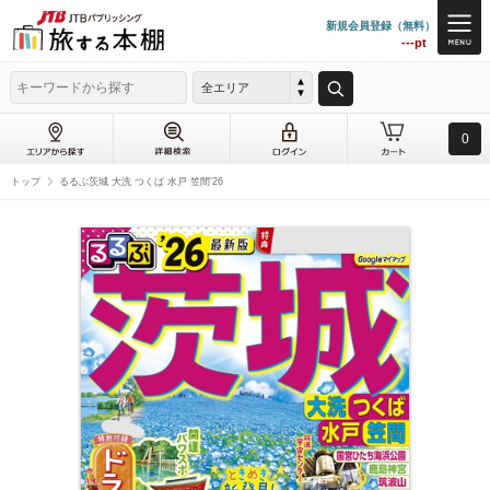
新規会員登録（無料）
---pt
全エリア
0
トップ
るるぶ茨城 大洗 つくば 水戸 笠間'26