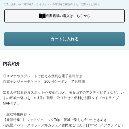
「試し読み」や「内容紹介」からタイトルの内容をご確認のうえ、ご購入ください。
紙書籍版の購入はこちらから
カートに入れる
内容紹介
◎スマホやタブレットで使える便利な電子書籍付き
◎電子レジャーチケット「200円クーポン」でお得旅
知る人ぞ知る絶景スポットや名物グルメ、海＆山でのアクティビティなど、い
まの茨城の魅力をこの1冊に凝縮！取り外せて便利な別冊タイプのドライブ
MAP付き。
＜主な特集内容＞
【巻頭特集1】 フォトジェニックTrip 茨城で楽しむ6つのときめき
花絶景／パワースポット／海カフェ／古民家ごはん／日本No.1／アクティビテ