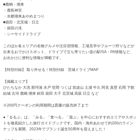
■鹿嶋・潮来
・鹿島神宮
・水郷潮来あやめまつり
■袋田・北茨城・日立
・袋田の滝
・シーサイドドライブ
このほか各エリアの名物グルメや注目宿情報、工場見学やフルーツ狩りなどが
出来るおでかけスポット、ドライブで立ち寄りたい道の駅/SA・PA情報など、
お出かけに便利な情報が満載です。
【特別付録】 取り外せる！特別付録 茨城ドライブMAP
【掲載エリア】
ひたちなか 大洗 那珂湊 水戸 笠間 つくば 筑波山 土浦 牛久 阿見 真壁 石岡 下館
結城 古河 鹿嶋 潮来 鉾田 袋田 大子 北茨城 高荻 日立 など
※200円クーポンの利用期間は図書の販売終了まで
●「るるぶ」は、「みる」「食べる」「遊ぶ」を中心におすすめエリアやスポッ
トを徹底紹介した旅行ガイドブックです。国内・海外あわせて約200のライン
ナップを展開、2023年でブランド誕生50周年を迎えました！