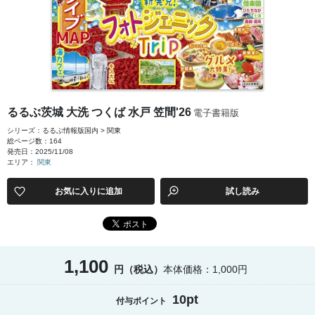
るるぶ茨城 大洗 つくば 水戸 笠間'26
電子書籍版
シリーズ：るるぶ情報版国内 > 関東
総ページ数：164
発売日：2025/11/08
エリア：
関東
お気に入りに追加
試し読み
1,100
円（税込）
本体価格：1,000円
10pt
付与ポイント