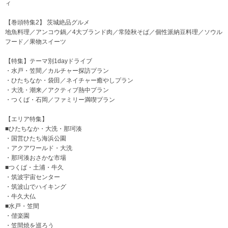
ィ
【巻頭特集2】 茨城絶品グルメ
地魚料理／アンコウ鍋／4大ブランド肉／常陸秋そば／個性派納豆料理／ソウル
フード／果物スイーツ
【特集】テーマ別1dayドライブ
・水戸・笠間／カルチャー探訪プラン
・ひたちなか・袋田／ネイチャー癒やしプラン
・大洗・潮来／アクティブ熱中プラン
・つくば・石岡／ファミリー満喫プラン
【エリア特集】
■ひたちなか・大洗・那珂湊
・国営ひたち海浜公園
・アクアワールド・大洗
・那珂湊おさかな市場
■つくば・土浦・牛久
・筑波宇宙センター
・筑波山でハイキング
・牛久大仏
■水戸・笠間
・偕楽園
・笠間焼を巡ろう