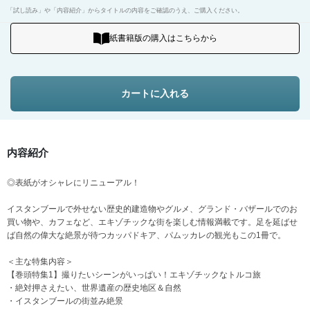
「試し読み」や「内容紹介」からタイトルの内容をご確認のうえ、ご購入ください。
紙書籍版の購入はこちらから
カートに入れる
内容紹介
◎表紙がオシャレにリニューアル！
イスタンブールで外せない歴史的建造物やグルメ、グランド・バザールでのお
買い物や、カフェなど、エキゾチックな街を楽しむ情報満載です。足を延ばせ
ば自然の偉大な絶景が待つカッパドキア、パムッカレの観光もこの1冊で。
＜主な特集内容＞
【巻頭特集1】撮りたいシーンがいっぱい！エキゾチックなトルコ旅
・絶対押さえたい、世界遺産の歴史地区＆自然
・イスタンブールの街並み絶景