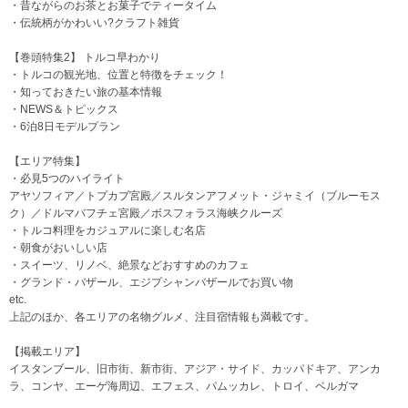
・昔ながらのお茶とお菓子でティータイム
・伝統柄がかわいい?クラフト雑貨
【巻頭特集2】 トルコ早わかり
・トルコの観光地、位置と特徴をチェック！
・知っておきたい旅の基本情報
・NEWS＆トピックス
・6泊8日モデルプラン
【エリア特集】
・必見5つのハイライト
アヤソフィア／トプカプ宮殿／スルタンアフメット・ジャミイ（ブルーモス
ク）／ドルマバフチェ宮殿／ボスフォラス海峡クルーズ
・トルコ料理をカジュアルに楽しむ名店
・朝食がおいしい店
・スイーツ、リノベ、絶景などおすすめのカフェ
・グランド・バザール、エジプシャンバザールでお買い物
etc.
上記のほか、各エリアの名物グルメ、注目宿情報も満載です。
【掲載エリア】
イスタンブール、旧市街、新市街、アジア・サイド、カッパドキア、アンカ
ラ、コンヤ、エーゲ海周辺、エフェス、パムッカレ、トロイ、ベルガマ