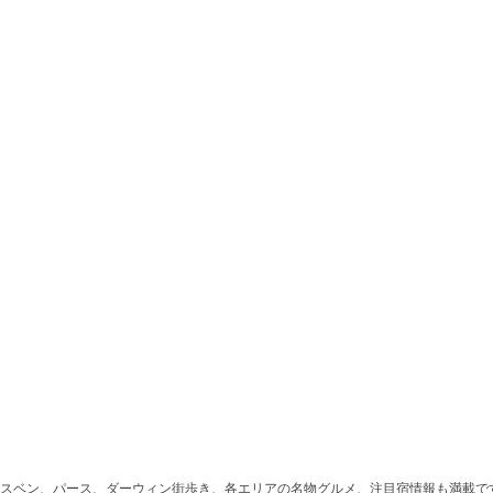
スベン、パース、ダーウィン街歩き、各エリアの名物グルメ、注目宿情報も満載で