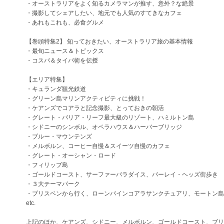
・オーストラリアをよく知るカメラマンが推す、意外？な絶景
・撮影してシェアしたい、地元でも人気のすてきなカフェ
・あれもこれも、必食グルメ
【巻頭特集2】 知っておきたい、オーストラリア旅の基本情報
・最旬ニュース＆トピックス
・コスパ＆タイパ術を伝授
【エリア特集】
・キュランダ観光鉄道
・グリーン島マリンアクティビティに挑戦！
・ケアンズでコアラと記念撮影、とっておきの朝活
・グレート・バリア・リーフ最大級のリゾート、ハミルトン島
・シドニーのシンボル、オペラハウス＆ハーバーブリッジ
・ブルー・マウンテンズ
・メルボルン、コーヒー自慢＆スイーツ自慢のカフェ
・グレート・オーシャン・ロード
・フィリップ島
・ゴールドコースト、サーファーパラダイス、バーレイ・ヘッズ街歩き
・３大テーマパーク
・ブリスベンから行く、ローンパインコアラサンクチュアリ、モートン島
etc.
上記のほか、ケアンズ、シドニー、メルボルン、ゴールドコースト、ブリ