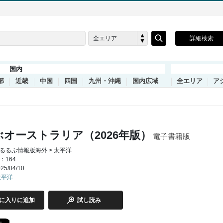
全エリア
詳細検索
国内
部
近畿
中国
四国
九州・沖縄
国内広域
全エリア
ア
オーストラリア（2026年版）
電子書籍版
るるぶ情報版海外 > 太平洋
：164
5/04/10
太平洋
に入りに追加
試し読み