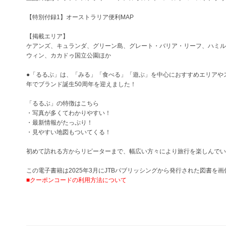
【特別付録1】オーストラリア便利MAP
【掲載エリア】
ケアンズ、キュランダ、グリーン島、グレート・バリア・リーフ、ハミル
ウィン、カカドゥ国立公園ほか
●「るるぶ」は、「みる」「食べる」「遊ぶ」を中心におすすめエリアやス
年でブランド誕生50周年を迎えました！
「るるぶ」の特徴はこちら
・写真が多くてわかりやすい！
・最新情報がたっぷり！
・見やすい地図もついてくる！
初めて訪れる方からリピーターまで、幅広い方々により旅行を楽しんでい
この電子書籍は2025年3月にJTBパブリッシングから発行された図書
■クーポンコードの利用方法について