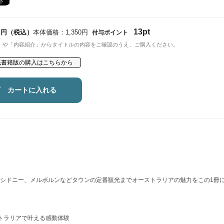
13pt
円（税込）
本体価格：1,350円
付与ポイント
」や「内容紹介」からタイトルの内容をご確認のうえ、ご購入ください。
紙書籍版の購入はこちらから
カートに入れる
シドニー、メルボルンなどタウンの定番観光までオーストラリアの魅力をこの1冊
トラリアで叶える感動体験