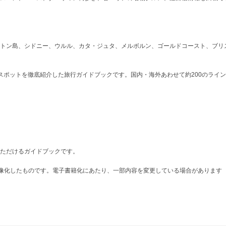
トン島、シドニー、ウルル、カタ・ジュタ、メルボルン、ゴールドコースト、ブリ
ポットを徹底紹介した旅行ガイドブックです。国内・海外あわせて約200のラインナ
ただけるガイドブックです。
を画像化したものです。電子書籍化にあたり、一部内容を変更している場合があります