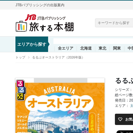
JTBパブリッシングの出版案内
エリアから探す
全エリア
北海道
東北
関東
中
トップ
るるぶオーストラリア（2026年版）
るるぶ
シリーズ：
総ページ数
発売日：202
エリア：
お気