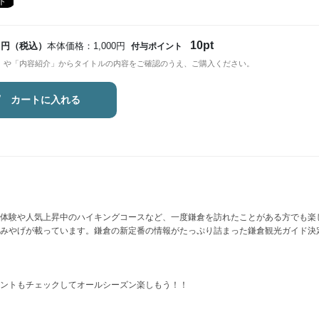
10pt
円（税込）
本体価格：1,000円
付与ポイント
」や「内容紹介」からタイトルの内容をご確認のうえ、ご購入ください。
カートに入れる
体験や人気上昇中のハイキングコースなど、一度鎌倉を訪れたことがある方でも楽
みやげが載っています。鎌倉の新定番の情報がたっぷり詰まった鎌倉観光ガイド決
ントもチェックしてオールシーズン楽しもう！！