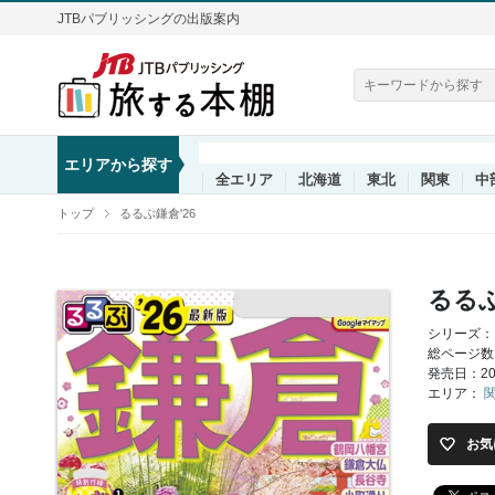
JTBパブリッシングの出版案内
エリアから探す
全エリア
北海道
東北
関東
中
トップ
るるぶ鎌倉'26
るるぶ
シリーズ：
総ページ数
発売日：202
エリア：
お気