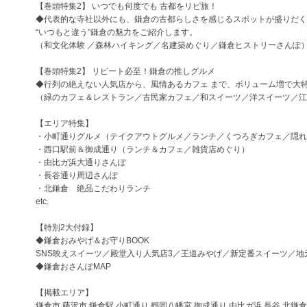
【巻頭特集2】 いつでも何度でも 古都をリピ旅！
◆代表的な寺社以外にも、鎌倉の古都らしさを感じるスポットが盛りだく
“いつもと違う”鎌倉の魅力をご紹介します。
（和文化体験 ／森林ハイキング／名建築めぐり／鎌倉ヒストリーさんぽ
【巻頭特集2】 リピート必至！鎌倉の推しグルメ
◆行列の絶えない人気店から、風情あるカフェ まで、ボリューム増で大
（緑のカフェ＆レストラン／古民家カフェ／和スイーツ／洋スイーツ／江
【エリア特集】
・小町通りグルメ（テイクアウトグルメ／ランチ／くつろぎカフェ／隠れ
・西口駅前＆御成通り（ランチ＆カフェ／雑貨店めぐり）
・由比ガ浜大通りさんぽ
・長谷通り周辺さんぽ
・北鎌倉 絶品こだわりランチ
etc.
【特別2大付録】
◆鎌倉おみやげ＆お守りBOOK
SNS映えスイーツ／殿堂入り人気店3／王道みやげ／新定番スイーツ／
◆鎌倉おさんぽMAP
【掲載エリア】
鎌倉市 藤沢市 鎌倉駅 小町通り 鶴岡八幡宮 御成通り 由比ガ浜 長谷 北鎌倉