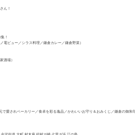
さん！
）
特集！
ノ電ビュー／シラス料理／鎌倉カレー／鎌倉野菜）
家酒場）
地元で愛されベーカリー／食卓を彩る逸品／かわいいお守り＆おみくじ／鎌倉の御朱
 金沢街道 大町 材木座 稲村ガ崎 七里ガ浜 江の島