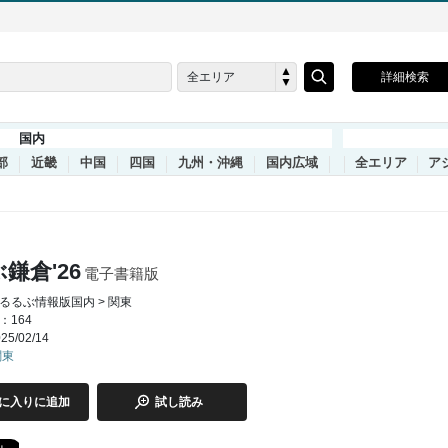
全エリア
詳細検索
国内
部
近畿
中国
四国
九州・沖縄
国内広域
全エリア
ア
鎌倉'26
電子書籍版
るるぶ情報版国内 > 関東
：164
5/02/14
関東
に入りに追加
試し読み