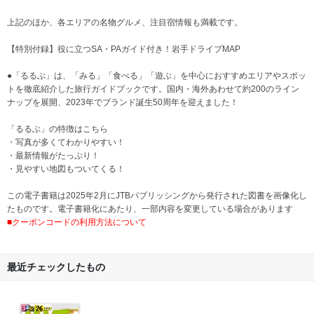
上記のほか、各エリアの名物グルメ、注目宿情報も満載です。
【特別付録】役に立つSA・PAガイド付き！岩手ドライブMAP
●「るるぶ」は、「みる」「食べる」「遊ぶ」を中心におすすめエリアやスポッ
トを徹底紹介した旅行ガイドブックです。国内・海外あわせて約200のライン
ナップを展開、2023年でブランド誕生50周年を迎えました！
「るるぶ」の特徴はこちら
・写真が多くてわかりやすい！
・最新情報がたっぷり！
・見やすい地図もついてくる！
この電子書籍は2025年2月にJTBパブリッシングから発行された図書を画像化し
たものです。電子書籍化にあたり、一部内容を変更している場合があります
■クーポンコードの利用方法について
最近チェックしたもの