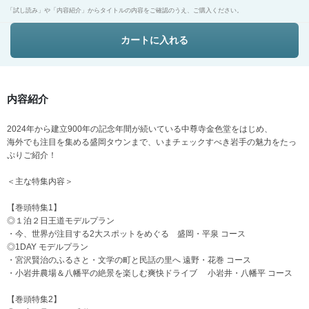
「試し読み」や「内容紹介」からタイトルの内容をご確認のうえ、ご購入ください。
カートに入れる
内容紹介
2024年から建立900年の記念年間が続いている中尊寺金色堂をはじめ、
海外でも注目を集める盛岡タウンまで、いまチェックすべき岩手の魅力をたっ
ぷりご紹介！
＜主な特集内容＞
【巻頭特集1】
◎１泊２日王道モデルプラン
・今、世界が注目する2大スポットをめぐる 盛岡・平泉 コース
◎1DAY モデルプラン
・宮沢賢治のふるさと・文学の町と民話の里へ 遠野・花巻 コース
・小岩井農場＆八幡平の絶景を楽しむ爽快ドライブ 小岩井・八幡平 コース
【巻頭特集2】