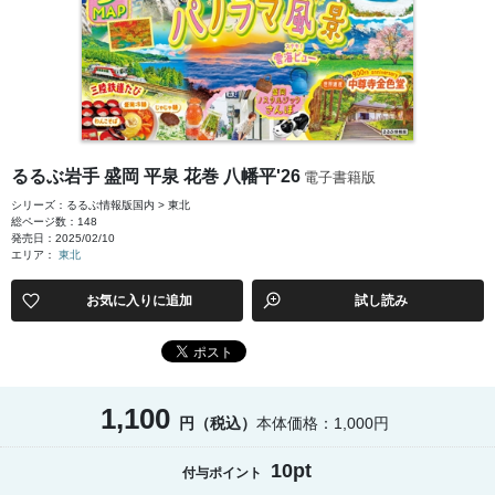
るるぶ岩手 盛岡 平泉 花巻 八幡平'26
電子書籍版
シリーズ：るるぶ情報版国内 > 東北
総ページ数：148
発売日：2025/02/10
エリア：
東北
お気に入りに追加
試し読み
1,100
円（税込）
本体価格：1,000円
10pt
付与ポイント