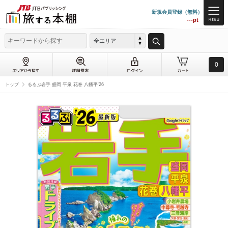
新規会員登録（無料）
---pt
全エリア
0
トップ
るるぶ岩手 盛岡 平泉 花巻 八幡平'26