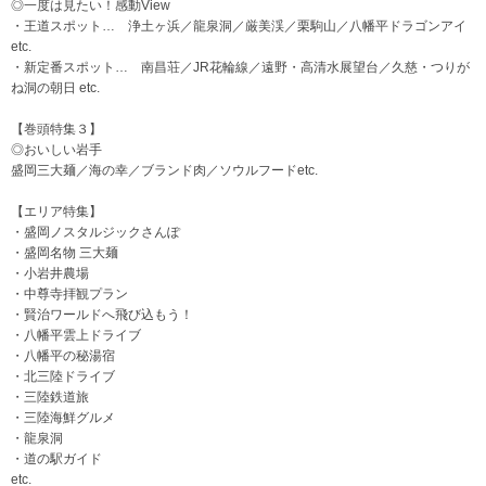
◎一度は見たい！感動View
・王道スポット… 浄土ヶ浜／龍泉洞／厳美渓／栗駒山／八幡平ドラゴンアイ
etc.
・新定番スポット… 南昌荘／JR花輪線／遠野・高清水展望台／久慈・つりが
ね洞の朝日 etc.
【巻頭特集３】
◎おいしい岩手
盛岡三大麺／海の幸／ブランド肉／ソウルフードetc.
【エリア特集】
・盛岡ノスタルジックさんぽ
・盛岡名物 三大麺
・小岩井農場
・中尊寺拝観プラン
・賢治ワールドへ飛び込もう！
・八幡平雲上ドライブ
・八幡平の秘湯宿
・北三陸ドライブ
・三陸鉄道旅
・三陸海鮮グルメ
・龍泉洞
・道の駅ガイド
etc.