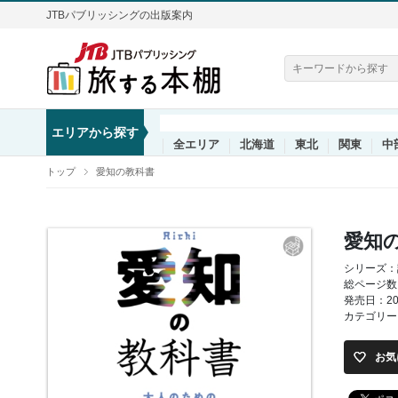
JTBパブリッシングの出版案内
エリアから探す
全エリア
北海道
東北
関東
中
トップ
愛知の教科書
愛知
シリーズ：
総ページ数
発売日：202
カテゴリー
お気