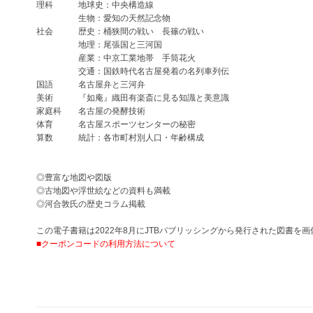
理科 地球史：中央構造線
生物：愛知の天然記念物
社会 歴史：桶狭間の戦い 長篠の戦い
地理：尾張国と三河国
産業：中京工業地帯 手筒花火
交通：国鉄時代名古屋発着の名列車列伝
国語 名古屋弁と三河弁
美術 『如庵』織田有楽斎に見る知識と美意識
家庭科 名古屋の発酵技術
体育 名古屋スポーツセンターの秘密
算数 統計：各市町村別人口・年齢構成
◎豊富な地図や図版
◎古地図や浮世絵などの資料も満載
◎河合敦氏の歴史コラム掲載
この電子書籍は2022年8月にJTBパブリッシングから発行された図書
■クーポンコードの利用方法について