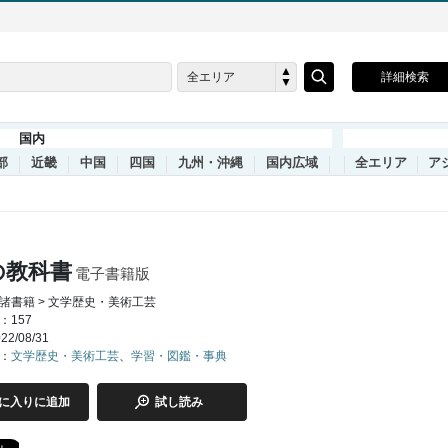
全エリア
詳細検索
国内
部
近畿
中国
四国
九州・沖縄
国内広域
全エリア
ア
の教科書
電子書籍版
諸書籍 > 文学歴史・美術工芸
：157
2/08/31
：
文学歴史・美術工芸
、
学習・図鑑・事典
に入りに追加
試し読み