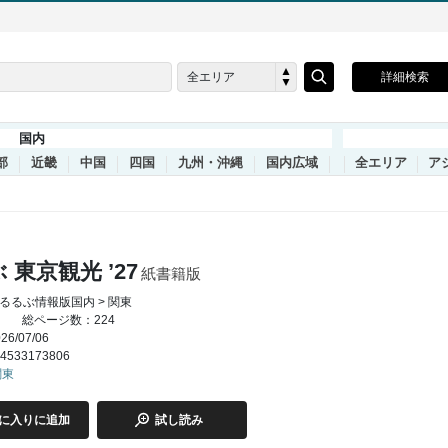
全エリア
詳細検索
国内
部
近畿
中国
四国
九州・沖縄
国内広域
全エリア
ア
 東京観光 ’27
紙書籍版
るるぶ情報版国内 > 関東
総ページ数：224
6/07/06
4533173806
関東
に入りに追加
試し読み