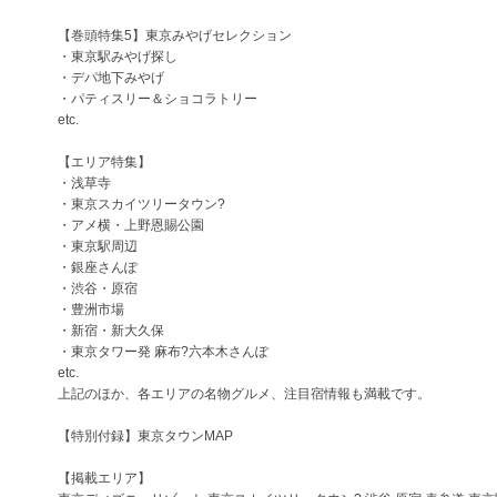
【巻頭特集5】東京みやげセレクション
・東京駅みやげ探し
・デパ地下みやげ
・パティスリー＆ショコラトリー
etc.
【エリア特集】
・浅草寺
・東京スカイツリータウン?
・アメ横・上野恩賜公園
・東京駅周辺
・銀座さんぽ
・渋谷・原宿
・豊洲市場
・新宿・新大久保
・東京タワー発 麻布?六本木さんぽ
etc.
上記のほか、各エリアの名物グルメ、注目宿情報も満載です。
【特別付録】東京タウンMAP
【掲載エリア】