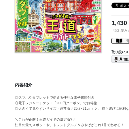
1,430
「試し読み
取り扱いス
内容紹介
◎スマホやタブレットで使える便利な電子書籍付き
◎電子レジャーチケット「200円クーポン」でお得旅
◎大きくて見やすいサイズ（通常版／25.7×21cm）と、持ち運びに便利
＼これが正解！王道ガイドの決定版?／
注目の最旬スポットや、トレンドグルメ＆みやげがこれ1冊でわかる！