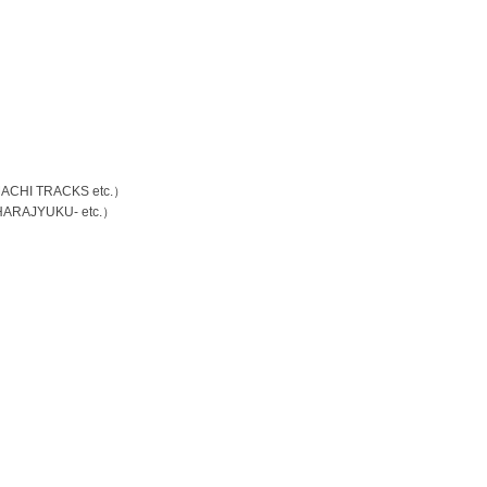
I TRACKS etc.）
RAJYUKU- etc.）