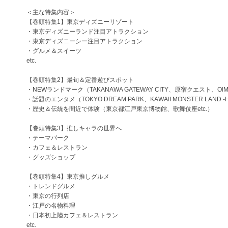
＜主な特集内容＞
【巻頭特集1】東京ディズニーリゾート
・東京ディズニーランド注目アトラクション
・東京ディズニーシー注目アトラクション
・グルメ＆スイーツ
etc.
【巻頭特集2】最旬＆定番遊びスポット
・NEWランドマーク（TAKANAWA GATEWAY CITY、原宿クエスト、OIMACH
・話題のエンタメ（TOKYO DREAM PARK、KAWAII MONSTER LAND -HA
・歴史＆伝統を間近で体験（東京都江戸東京博物館、歌舞伎座etc.）
【巻頭特集3】推しキャラの世界へ
・テーマパーク
・カフェ＆レストラン
・グッズショップ
【巻頭特集4】東京推しグルメ
・トレンドグルメ
・東京の行列店
・江戸の名物料理
・日本初上陸カフェ＆レストラン
etc.