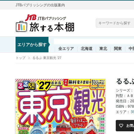
JTBパブリッシングの出版案内
エリアから探す
全エリア
北海道
東北
関東
中
トップ
るるぶ 東京観光 ’27
るるぶ
シリーズ：
判型：ＡＢ
発売日：202
ISBN：978
エリア：
お気