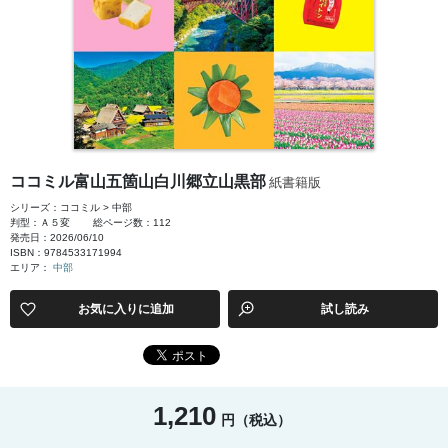
ココミル富山五箇山白川郷立山黒部
紙書籍版
シリーズ：ココミル > 中部
判型：Ａ５変
総ページ数：112
発売日：2026/06/10
ISBN：9784533171994
エリア：
中部
お気に入りに追加
試し読み
1,210
円（税込）