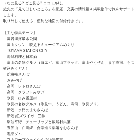
（なに見る? どこ見る? ココミル! )。
旅先の「見てほしいところ」を網羅、充実の情報量＆掲載物件で旅をサポート
します。
取り外して使える、便利な地図の付録付きです。
【主な特集テーマ】
・富岩運河環水公園
・富山タウン 映えるミュージアムめぐり
・TOYAMA STATION CITY
・海鮮料理と日本酒
・富山の名物グルメ（白エビ、富山ブラック、富山やくぜん、ます寿司、もつ
煮込みうどん）
・総曲輪さんぽ
・おみやげ
・高岡 レトロさんぽ
・高岡 クラフトみやげ
・氷見 ひみ番屋街
・氷見の名物グルメ（氷見牛、うどん、寿司、氷見ブリ）
・新湊 水門のまちさんぽ
・新湊 紅ズワイガニ三昧
・砺波平野 チューリップと散居村集落
・五箇山・白川郷 合掌造り集落をおさんぽ
・黒部ダム
・立山ロープウェイからの絶景鑑賞