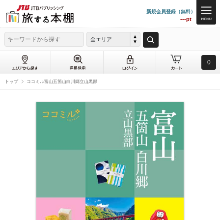
新規会員登録（無料）
---pt
全エリア
0
トップ
ココミル富山五箇山白川郷立山黒部