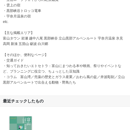
・雲上の宿
・黒部峡谷トロッコ電車
・宇奈月温泉の宿
etc.
【主な掲載エリア】
富山タウン 岩瀬 越中八尾 黒部峡谷 立山黒部アルペンルート 宇奈月温泉 氷見
高岡 新湊 五箇山 砺波 白川郷
【そのほか、便利なページ】
・交通ガイド
・知っておきたいエトセトラ：富山にまつわる本や映画、祭りやイベントな
ど、プランニングに役立つ、ちょっとした豆知識
・コラム 富山湾／売薬の歴史とガラス産業／おわら風の盆／井波彫刻／立山
黒部アルペンルートで出合える動物・野鳥たち
最近チェックしたもの