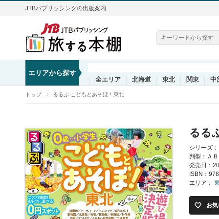
JTBパブリッシングの出版案内
エリアから探す
全エリア
北海道
東北
関東
中
トップ
るるぶ こどもとあそぼ！東北
るる
シリーズ：
判型：ＡＢ
発売日：202
ISBN：978
エリア：
お気