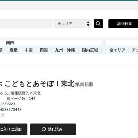
全エリア
詳細検索
国内
部
近畿
中国
四国
九州・沖縄
国内広域
全エリア
ア
ぶ こどもとあそぼ！東北
紙書籍版
るるぶ情報版目的 > 東北
総ページ数：144
6/06/23
4533173448
東北
に入りに追加
試し読み