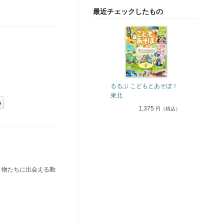
最近チェックしたもの
るるぶ こどもとあそぼ！
東北
1,375
円（税込）
き物たちに出会える動