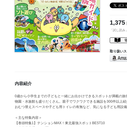
1,375
「試し読み
取り扱いス
内容紹介
0歳から小学生までの子どもと一緒にお出かけできるスポットが満載の旅
物園・水族館も盛りだくさん。親子でワクワクできる施設を300件以上紹
おむつ替えスペースや子ども用トイレの有無など、気になる子ども用設備
＜主な特集内容＞
【巻頭特集1】テンションMAX！東北最強スポットBEST10