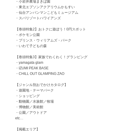
・小岩井農場まきば園
・東北エプソンアクアリウムかもすい
・仙台アンパンマンこどもミュージアム
・スパリゾートハワイアンズ
【巻頭特集2】おトクに遊ぼう！0円スポット
・ポケモン公園
・プリンス・ウィリアムズ・パーク
・いわて子どもの森
【巻頭特集3】家族でわくわく！グランピング
・yamagata glam
・IZUMI PEAK BASE
・CHILL OUT GLAMPING ZAO
【ジャンル別おでかけカタログ】
・遊園地・テーマパーク
・ショッピング
・動物園／水族館／牧場
・博物館／美術館
・公園／アウトドア
etc…
【掲載エリア】