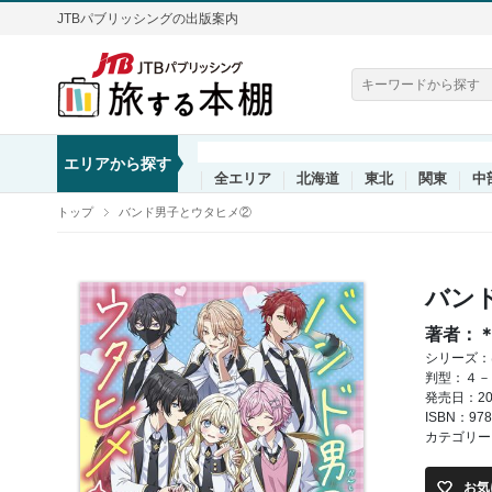
JTBパブリッシングの出版案内
エリアから探す
全エリア
北海道
東北
関東
中
トップ
バンド男子とウタヒメ②
バン
著者：
シリーズ：
判型：４－
発売日：202
ISBN：978
カテゴリー
お気