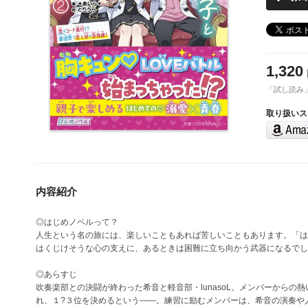
1,320
「試し読み
取り扱いス
内容紹介
◎はじめノベルって？
人生という名の旅には、楽しいこともあれば苦しいこともあります。「は
はくじけそうな心の支えに、あるときは困難に立ち向かう武器になるでし
◎あらすじ
吹奏楽部との決闘が終わった希音と軽音部・lunasoL。メンバーからの
れ、１?３位を決めるという――。練習に励むメンバーは、希音の演奏や