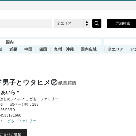
全エリア
詳細検索
国内
部
近畿
中国
四国
九州・沖縄
国内広域
全エリア
ア
ド男子とウタヒメ②
紙書籍版
＊あいら＊
はじめノベル > こども・ファミリー
６
総ページ数：288
6/03/19
4533171666
：
こども・ファミリー
に入りに追加