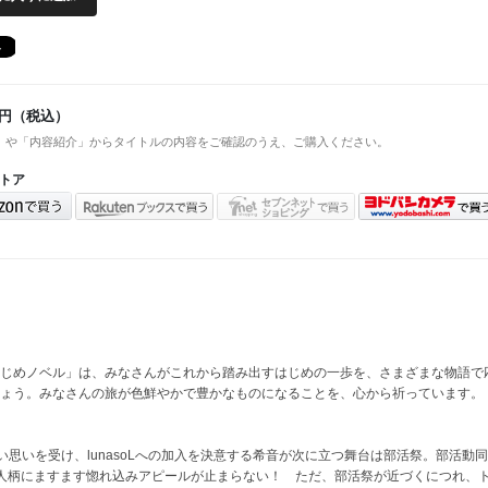
円（税込）
」や「内容紹介」からタイトルの内容をご確認のうえ、ご購入ください。
トア
じめノベル」は、みなさんがこれから踏み出すはじめの一歩を、さまざまな物語で
ょう。みなさんの旅が色鮮やかで豊かなものになることを、心から祈っています。
熱い思いを受け、lunasoLへの加入を決意する希音が次に立つ舞台は部活祭。部活動
人柄にますます惚れ込みアピールが止まらない！ ただ、部活祭が近づくにつれ、