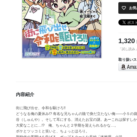
お気
1,320
「試し読み
取り扱いス
内容紹介
街に飛び出せ、令和を駆けろ!!
どうなる俺の夏休み!? 有名な兄ちゃんの陰で身だ立たない俺――小５
谷（しゅんや）。そして耳にする、消えたお宝の謎。あーこれは探すしか
大変なことに…!? 俺、ちゃんと２学期を迎えられるかな…。
ボケとツッコミと笑いと、ちょっとほろり。