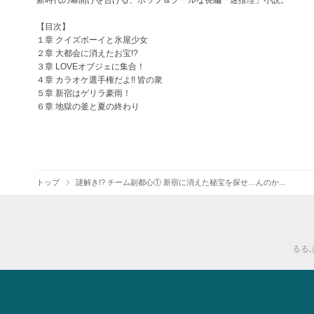
新時代の幕開けを告げる、ポップ＆クールな長編「迷推理」小説。
【目次】
１章 クイズボーイと氷屋少女
２章 大都会に消えたお宝!?
３章 LOVEオブジェに集合！
４章 カラオケ選手権だよ!! 皆の衆
５章 新宿はゲリラ豪雨！
６章 地獄の釜と夏の終わり
トップ
謎解き!? チーム副都心① 新宿に消えた秘宝を探せ…んのか...
るるぶ