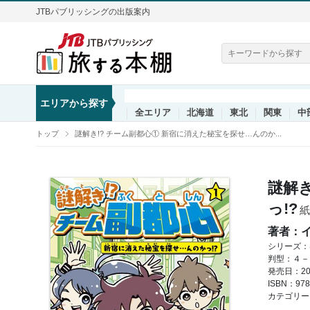
JTBパブリッシングの出版案内
エリアから探す
全エリア
北海道
東北
関東
中
トップ
謎解き!? チーム副都心① 新宿に消えた秘宝を探せ…んのか...
謎解
っ!?
紙
著者：
シリーズ：
判型：４－
発売日：202
ISBN：978
カテゴリー