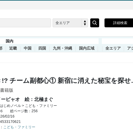
全エリア
詳細検索
国内
部
近畿
中国
四国
九州・沖縄
国内広域
全エリア
ア
き!? チーム副都心① 新宿に消えた秘宝を探
書籍版
イーピャオ 絵：北極まぐ
はじめノベル > こども・ファミリー
６
総ページ数：256
6/02/16
4533170621
：
こども・ファミリー