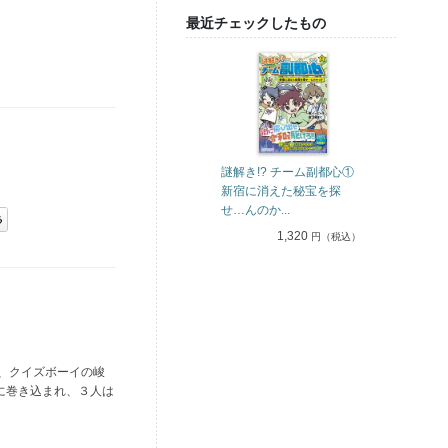
最近チェックしたもの
謎解き!? チーム副都心①
新宿に消えた秘宝を探
せ…んのか...
1,320
円（税込）
、クイズボーイの峻
に巻き込まれ、３人は