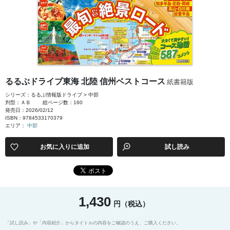
るるぶドライブ東海 北陸 信州ベストコース
紙書籍版
シリーズ：るるぶ情報版ドライブ > 中部
判型：ＡＢ
総ページ数：160
発売日：2026/02/12
ISBN：9784533170379
エリア：
中部
お気に入りに追加
試し読み
1,430
円（税込）
「試し読み」や「内容紹介」からタイトルの内容をご確認のうえ、ご購入ください。