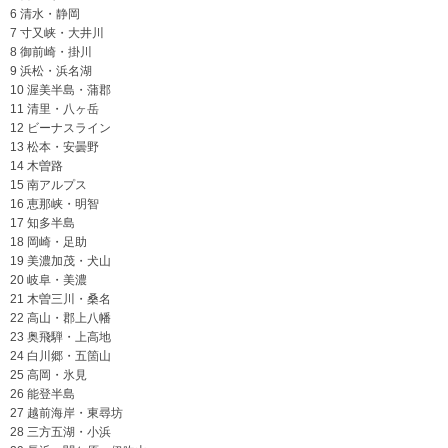
6 清水・静岡
7 寸又峡・大井川
8 御前崎・掛川
9 浜松・浜名湖
10 渥美半島・蒲郡
11 清里・八ヶ岳
12 ビーナスライン
13 松本・安曇野
14 木曽路
15 南アルプス
16 恵那峡・明智
17 知多半島
18 岡崎・足助
19 美濃加茂・犬山
20 岐阜・美濃
21 木曽三川・桑名
22 高山・郡上八幡
23 奥飛騨・上高地
24 白川郷・五箇山
25 高岡・氷見
26 能登半島
27 越前海岸・東尋坊
28 三方五湖・小浜