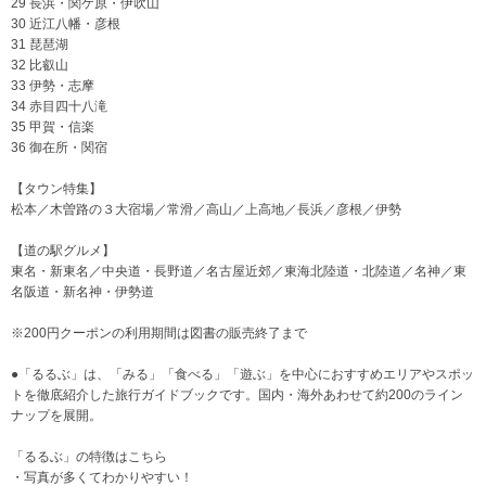
29 長浜・関ケ原・伊吹山
30 近江八幡・彦根
31 琵琶湖
32 比叡山
33 伊勢・志摩
34 赤目四十八滝
35 甲賀・信楽
36 御在所・関宿
【タウン特集】
松本／木曽路の３大宿場／常滑／高山／上高地／長浜／彦根／伊勢
【道の駅グルメ】
東名・新東名／中央道・長野道／名古屋近郊／東海北陸道・北陸道／名神／東
名阪道・新名神・伊勢道
※200円クーポンの利用期間は図書の販売終了まで
●「るるぶ」は、「みる」「食べる」「遊ぶ」を中心におすすめエリアやスポッ
トを徹底紹介した旅行ガイドブックです。国内・海外あわせて約200のライン
ナップを展開。
「るるぶ」の特徴はこちら
・写真が多くてわかりやすい！