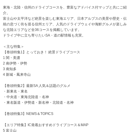
東海・北陸・信州のドライブコースを、豊富なアドバイス付マップと共にご紹
介。
富士山や太平洋など絶景を楽しむ東海エリア、日本アルプスの美景や歴史・伝
統の息づく街を巡る信州エリア、人気のドライブウェイや海鮮グルメが楽しみ
な北陸エリアなど全36コースを掲載しています。
ドライブ中に立ち寄りたいSA・道の駅情報も充実。
＜主な特集＞
【巻頭特集1】とっておき！ 絶景ドライブコース
1 関・美濃
2 南伊勢・伊勢
3 南知多
4 新城・鳳来寺山
【巻頭特集2】最新SA 人気＆話題のグルメ
・新東名・東名
・中央道・東海北陸道・名神
・東名阪道・伊勢道・新名神・北陸道・名神
【巻頭特集3】NEWS＆TOPICS
【エリア特集】IC発着おすすめドライブコース＆MAP
5 富士山