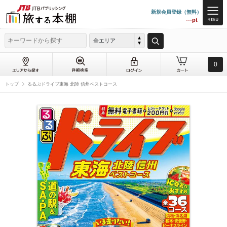
新規会員登録（無料）
---pt
全エリア
0
トップ
るるぶドライブ東海 北陸 信州ベストコース