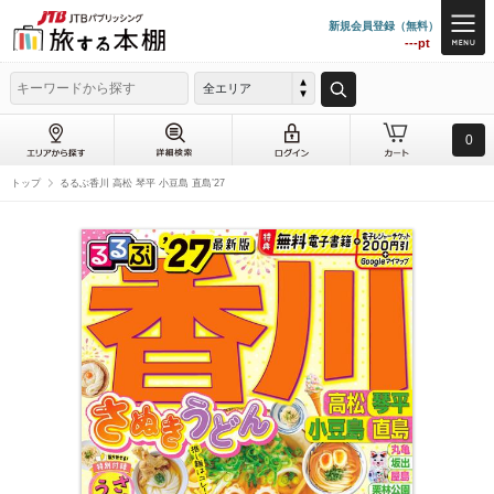
新規会員登録（無料）
---pt
全エリア
0
トップ
るるぶ香川 高松 琴平 小豆島 直島’27