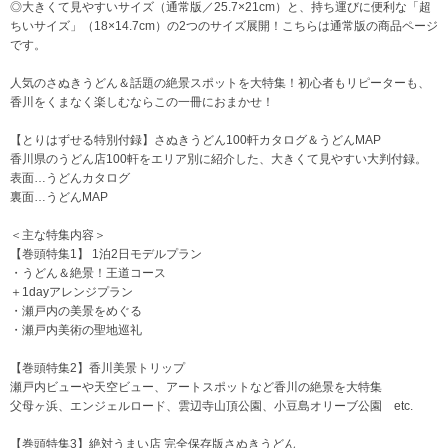
◎大きくて見やすいサイズ（通常版／25.7×21cm）と、持ち運びに便利な「超
ちいサイズ」（18×14.7cm）の2つのサイズ展開！こちらは通常版の商品ページ
です。
人気のさぬきうどん＆話題の絶景スポットを大特集！初心者もリピーターも、
香川をくまなく楽しむならこの一冊におまかせ！
【とりはずせる特別付録】さぬきうどん100軒カタログ＆うどんMAP
香川県のうどん店100軒をエリア別に紹介した、大きくて見やすい大判付録。
表面…うどんカタログ
裏面…うどんMAP
＜主な特集内容＞
【巻頭特集1】 1泊2日モデルプラン
・うどん＆絶景！王道コース
＋1dayアレンジプラン
・瀬戸内の美景をめぐる
・瀬戸内美術の聖地巡礼
【巻頭特集2】香川美景トリップ
瀬戸内ビューや天空ビュー、アートスポットなど香川の絶景を大特集
父母ヶ浜、エンジェルロード、雲辺寺山頂公園、小豆島オリーブ公園 etc.
【巻頭特集3】絶対うまい店 完全保存版さぬきうどん