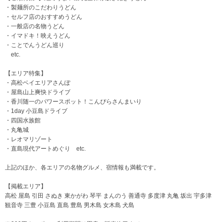
・製麺所のこだわりうどん
・セルフ店のおすすめうどん
・一般店の名物うどん
・イマドキ！映えうどん
・ことでんうどん巡り
etc.
【エリア特集】
・高松ベイエリアさんぽ
・屋島山上爽快ドライブ
・香川随一のパワースポット！こんぴらさんまいり
・1day 小豆島ドライブ
・四国水族館
・丸亀城
・レオマリゾート
・直島現代アートめぐり etc.
上記のほか、各エリアの名物グルメ、宿情報も満載です。
【掲載エリア】
高松 屋島 引田 さぬき 東かがわ 琴平 まんのう 善通寺 多度津 丸亀 坂出 宇多津
観音寺 三豊 小豆島 直島 豊島 男木島 女木島 犬島