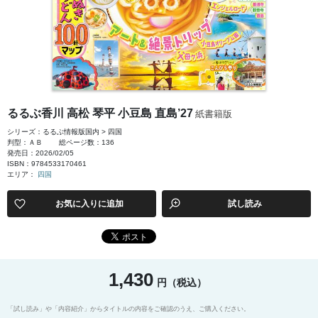
るるぶ香川 高松 琴平 小豆島 直島’27
紙書籍版
シリーズ：るるぶ情報版国内 > 四国
判型：ＡＢ
総ページ数：136
発売日：2026/02/05
ISBN：9784533170461
エリア：
四国
お気に入りに追加
試し読み
1,430
円（税込）
「試し読み」や「内容紹介」からタイトルの内容をご確認のうえ、ご購入ください。