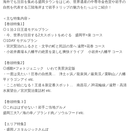
海外でも注目を集める盛岡タウンをはじめ、世界遺産の中尊寺金色堂や岩手の
自然を代表する三陸海岸まで岩手トリップの魅力をたっぷりご紹介！
＜主な特集内容＞
【巻頭特集1】
◎１泊２日王道モデルプラン
・今、世界が注目する2大スポットをめぐる 盛岡平×泉 コース
◎1DAY モデルプラン
・宮沢賢治のふるさと・文学の町と民話の里へ 遠野×花巻 コース
・小岩井農場＆八幡平の絶景を楽しむ爽快ドライブ 小岩井×八幡平 コース
【巻頭特集2】
◎感動×フォトジェニック いわて美景決定版
・一度は見たい！圧巻の自然美… 浄土ヶ浜／龍泉洞／厳美渓／栗駒山／八幡
平ドラゴンアイ etc.
・ここが絵になる！王道＆新定番スポット… 南昌荘／JR花輪線／遠野・高清
水展望台／宮沢賢治童話村 etc.
【巻頭特集３】
◎これははずせない！岩手ご当地グルメ
盛岡三大?／海の幸／ブランド肉／ソウルフードetc.
【エリア特集】
・盛岡ノスタルジックさんぽ