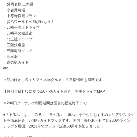
・盛岡名物 三大麺
・小岩井農場
・中尊寺拝観プラン
・賢治ワールドへ飛び込もう！
・八幡平雲上ドライブ
・八幡平の秘湯宿
・北三陸ドライブ
・三陸鉄道旅
・三陸海鮮グルメ
・龍泉洞
・道の駅ガイド
etc.
上記のほか、各エリアの名物グルメ、注目宿情報も満載です。
【特別付録】役に立つSA・PAガイド付き！岩手ドライブMAP
※200円クーポンの利用期間は図書の販売終了まで
●「るるぶ」は、「みる」「食べる」「遊ぶ」を中心におすすめエリアやスポッ
トを徹底紹介した旅行ガイドブックです。国内・海外あわせて約200のライン
ナップを展開、2023年でブランド誕生50周年を迎えました！