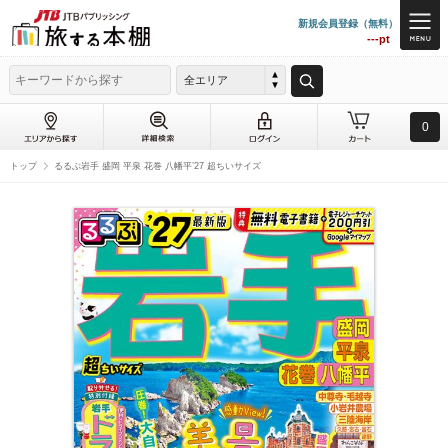
新規会員登録（無料）
---pt
全エリア
0
トップ
るるぶ岩手 盛岡 平泉 花巻 八幡平’27 超ちいサイズ