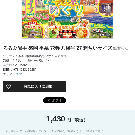
るるぶ岩手 盛岡 平泉 花巻 八幡平’27 超ちいサイズ
紙書籍版
シリーズ：るるぶ情報版国内ちいサイズ > 東北
判型：Ａ５変
総ページ数：144
発売日：2026/02/09
ISBN：9784533170287
エリア：
東北
お気に入りに追加
1,430
円（税込）
「試し読み」や「内容紹介」からタイトルの内容をご確認のうえ、ご購入ください。