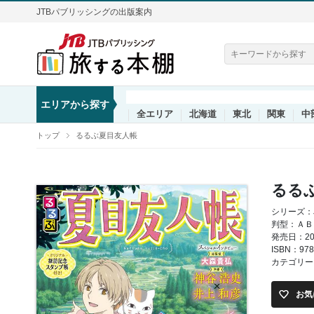
JTBパブリッシングの出版案内
エリアから探す
全エリア
北海道
東北
関東
中
トップ
るるぶ夏目友人帳
るる
シリーズ：
判型：ＡＢ
発売日：202
ISBN：978
カテゴリー
お気