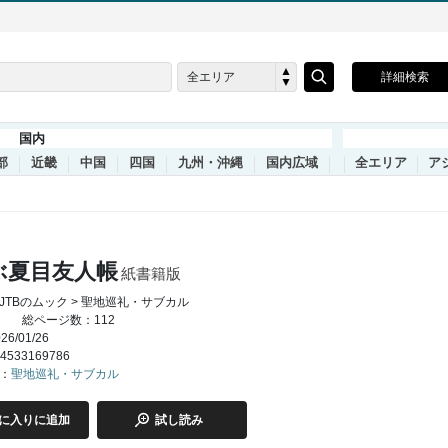
全エリア
詳細検索
国内
部
近畿
中国
四国
九州・沖縄
国内広域
全エリア
ア
ぶ夏目友人帳
紙書籍版
JTBのムック > 聖地巡礼・サブカル
総ページ数：112
6/01/26
4533169786
：
聖地巡礼・サブカル
に入りに追加
試し読み