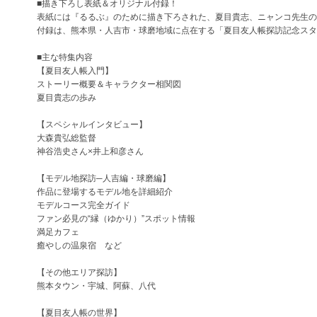
■描き下ろし表紙＆オリジナル付録！
表紙には『るるぶ』のために描き下ろされた、夏目貴志、ニャンコ先生の
付録は、熊本県・人吉市・球磨地域に点在する「夏目友人帳探訪記念スタ
■主な特集内容
【夏目友人帳入門】
ストーリー概要＆キャラクター相関図
夏目貴志の歩み
【スペシャルインタビュー】
大森貴弘総監督
神谷浩史さん×井上和彦さん
【モデル地探訪─人吉編・球磨編】
作品に登場するモデル地を詳細紹介
モデルコース完全ガイド
ファン必見の“縁（ゆかり）”スポット情報
満足カフェ
癒やしの温泉宿 など
【その他エリア探訪】
熊本タウン・宇城、阿蘇、八代
【夏目友人帳の世界】