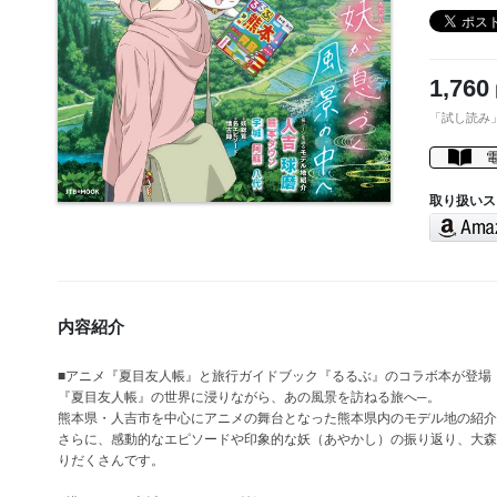
1,760
「試し読み
取り扱いス
内容紹介
■アニメ『夏目友人帳』と旅行ガイドブック『るるぶ』のコラボ本が登場
『夏目友人帳』の世界に浸りながら、あの風景を訪ねる旅へ─。
熊本県・人吉市を中心にアニメの舞台となった熊本県内のモデル地の紹介
さらに、感動的なエピソードや印象的な妖（あやかし）の振り返り、大森
りだくさんです。