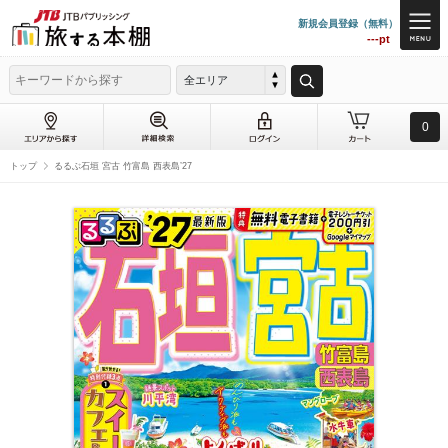
新規会員登録（無料）
---pt
全エリア
0
トップ
るるぶ石垣 宮古 竹富島 西表島’27