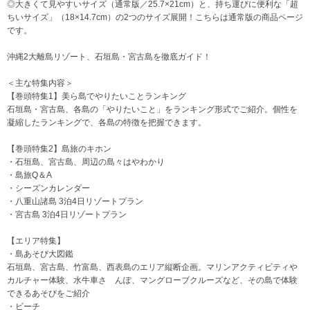
◎大きくて見やすいサイズ（通常版／25.7×21cm）と、持ち運びに便利な「超
ちいサイズ」（18×14.7cm）の2つのサイズ展開！こちらは通常版の商品ページ
です。
沖縄2大離島リゾート、石垣島・宮古島を徹底ガイド！
＜主な特集内容＞
【巻頭特集1】美ら島でやりたいことランキング
石垣島・宮古島、各島の「やりたいこと」をランキング形式でご紹介。個性を
凝縮したランキングで、各島の特徴を把握できます。
【巻頭特集2】島旅のキホン
・石垣島、宮古島、周辺の島々はやわかり
・島旅Q＆A
・シーズンカレンダー
・八重山諸島 3泊4日リゾートプラン
・宮古島 3泊4日リゾートプラン
【エリア特集】
・島あそび大図鑑
石垣島、宮古島、竹富島、西表島のエリア縦断企画。マリンアクティビティや
カルチャー体験、水牛車さ んぽ、マングローブクルーズなど、その島で体験
できるあそびをご紹介
・ビーチ