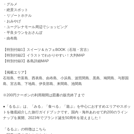
・グルメ
・絶景スポット
・リゾートホテル
・おみやげ
・ユーグレナモール周辺でショッピング
・平良タウンをおさんぽ
・由布島
【特別付録1】スイーツ＆カフェBOOK（石垣・宮古）
【特別付録2】イラストでわかりやすい！大判MAP
【特別付録3】各島詳細MAP
【掲載エリア】
石垣島、竹富島、西表島、由布島、小浜島、波照間島、黒島、鳩間島、与那国
島、宮古島、下地島、伊良部島、来間島、池間島
※200円クーポンの利用期間は図書の販売終了まで
●「るるぶ」は、「みる」「食べる」「遊ぶ」を中心におすすめエリアやスポッ
トを徹底紹介した旅行ガイドブックです。国内・海外あわせて約200のライン
ナップを展開、2023年でブランド誕生50周年を迎えました！
「るるぶ」の特徴はこちら