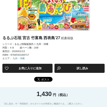
るるぶ石垣 宮古 竹富島 西表島’27
紙書籍版
シリーズ：るるぶ情報版国内 > 九州・沖縄
判型：ＡＢ
総ページ数：208
発売日：2026/01/13
ISBN：9784533169717
エリア：
九州・沖縄
お気に入りに追加
試し読み
1,430
円（税込）
「試し読み」や「内容紹介」からタイトルの内容をご確認のうえ、ご購入ください。