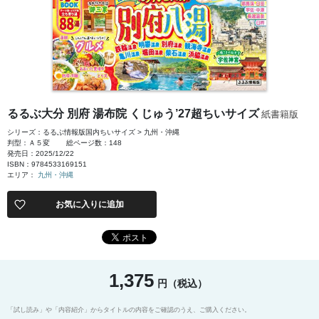
るるぶ大分 別府 湯布院 くじゅう’27超ちいサイズ
紙書籍版
シリーズ：るるぶ情報版国内ちいサイズ > 九州・沖縄
判型：Ａ５変
総ページ数：148
発売日：2025/12/22
ISBN：9784533169151
エリア：
九州・沖縄
お気に入りに追加
1,375
円（税込）
「試し読み」や「内容紹介」からタイトルの内容をご確認のうえ、ご購入ください。