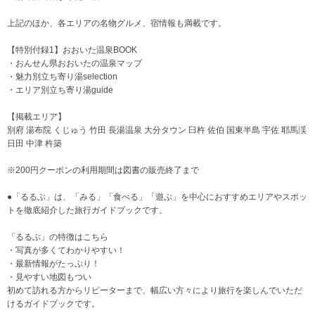
上記のほか、各エリアの名物グルメ、宿情報も満載です。
【特別付録1】おおいた温泉BOOK
・おんせん県おおいたの温泉マップ
・魅力別立ち寄り湯selection
・エリア別立ち寄り湯guide
【掲載エリア】
別府 湯布院 くじゅう 竹田 長湯温泉 大分タウン 臼杵 佐伯 国東半島 宇佐 耶馬渓
日田 中津 杵築
※200円クーポンの利用期間は図書の販売終了まで
●「るるぶ」は、「みる」「食べる」「遊ぶ」を中心におすすめエリアやスポッ
トを徹底紹介した旅行ガイドブックです。
「るるぶ」の特徴はこちら
・写真が多くてわかりやすい！
・最新情報がたっぷり！
・見やすい地図もつい
初めて訪れる方からリピーターまで、幅広い方々により旅行を楽しんでいただ
けるガイドブックです。