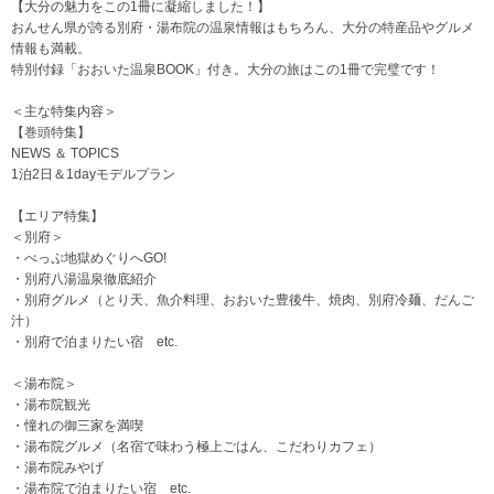
【大分の魅力をこの1冊に凝縮しました！】
おんせん県が誇る別府・湯布院の温泉情報はもちろん、大分の特産品やグルメ
情報も満載。
特別付録「おおいた温泉BOOK」付き。大分の旅はこの1冊で完璧です！
＜主な特集内容＞
【巻頭特集】
NEWS ＆ TOPICS
1泊2日＆1dayモデルプラン
【エリア特集】
＜別府＞
・べっぷ地獄めぐりへGO!
・別府八湯温泉徹底紹介
・別府グルメ（とり天、魚介料理、おおいた豊後牛、焼肉、別府冷麺、だんご
汁）
・別府で泊まりたい宿 etc.
＜湯布院＞
・湯布院観光
・憧れの御三家を満喫
・湯布院グルメ（名宿で味わう極上ごはん、こだわりカフェ）
・湯布院みやげ
・湯布院で泊まりたい宿 etc.