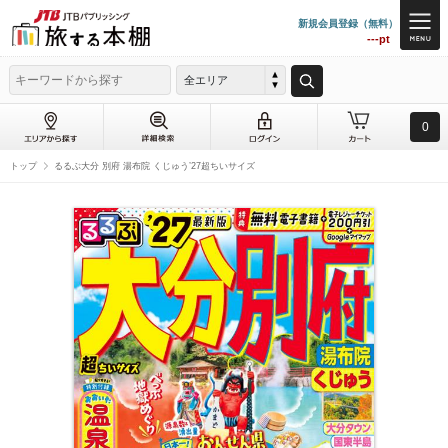
新規会員登録（無料）
---pt
全エリア
0
トップ
るるぶ大分 別府 湯布院 くじゅう’27超ちいサイズ