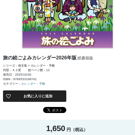
旅の絵ごよみカレンダー2026年版
紙書籍版
シリーズ：画文集 > カレンダー・手帳
判型：Ａ２変
総ページ数：12
発売日：2025/10/30
ISBN：9784533168741
カテゴリー：
カレンダー・手帳
お気に入りに追加
1,650
円（税込）