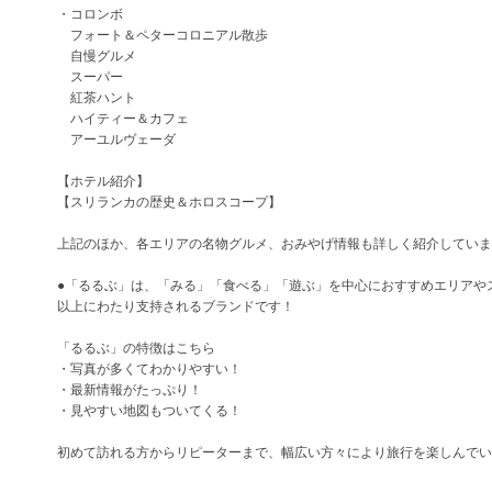
・コロンボ
フォート＆ペターコロニアル散歩
自慢グルメ
スーパー
紅茶ハント
ハイティー＆カフェ
アーユルヴェーダ
【ホテル紹介】
【スリランカの歴史＆ホロスコープ】
上記のほか、各エリアの名物グルメ、おみやげ情報も詳しく紹介していま
●「るるぶ」は、「みる」「食べる」「遊ぶ」を中心におすすめエリアやス
以上にわたり支持されるブランドです！
「るるぶ」の特徴はこちら
・写真が多くてわかりやすい！
・最新情報がたっぷり！
・見やすい地図もついてくる！
初めて訪れる方からリピーターまで、幅広い方々により旅行を楽しんでい