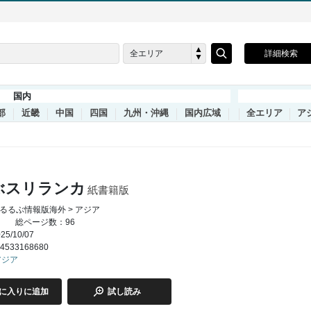
全エリア
詳細検索
国内
部
近畿
中国
四国
九州・沖縄
国内広域
全エリア
ア
ぶスリランカ
紙書籍版
るるぶ情報版海外 > アジア
総ページ数：96
5/10/07
4533168680
アジア
に入りに追加
試し読み