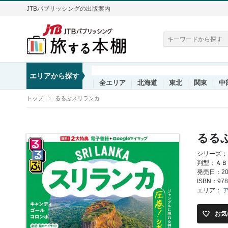
JTBパブリッシングの出版案内
エリアから探す
全エリア
北海道
東北
関東
中
トップ
るるぶスリランカ
るる
シリーズ：
判型：ＡＢ
発売日：202
ISBN：978
エリア：
お気