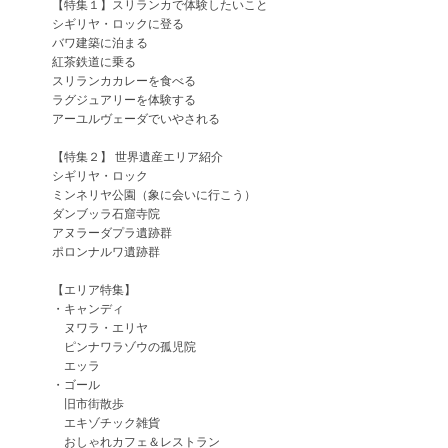
【特集１】スリランカで体験したいこと
シギリヤ・ロックに登る
バワ建築に泊まる
紅茶鉄道に乗る
スリランカカレーを食べる
ラグジュアリーを体験する
アーユルヴェーダでいやされる
【特集２】 世界遺産エリア紹介
シギリヤ・ロック
ミンネリヤ公園（象に会いに行こう）
ダンブッラ石窟寺院
アヌラーダプラ遺跡群
ポロンナルワ遺跡群
【エリア特集】
・キャンディ
ヌワラ・エリヤ
ピンナワラゾウの孤児院
エッラ
・ゴール
旧市街散歩
エキゾチック雑貨
おしゃれカフェ＆レストラン