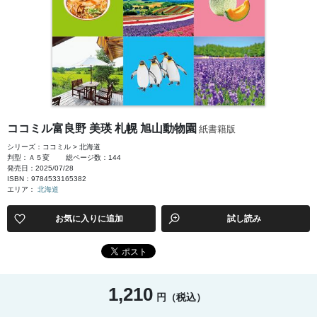
ココミル富良野 美瑛 札幌 旭山動物園
紙書籍版
シリーズ：ココミル > 北海道
判型：Ａ５変
総ページ数：144
発売日：2025/07/28
ISBN：9784533165382
エリア：
北海道
お気に入りに追加
試し読み
1,210
円（税込）