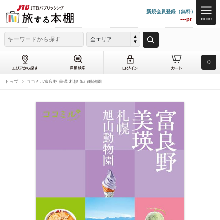
新規会員登録（無料）
---pt
全エリア
0
トップ
ココミル富良野 美瑛 札幌 旭山動物園