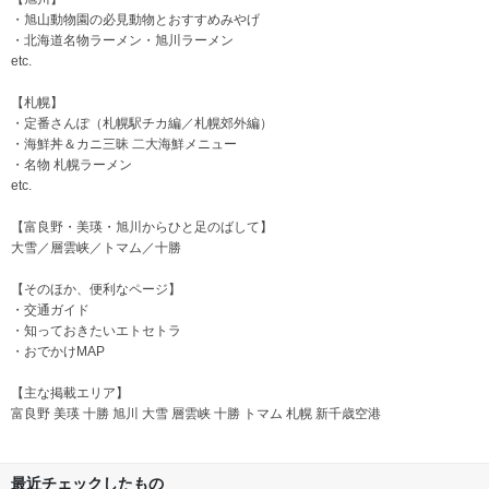
・旭山動物園の必見動物とおすすめみやげ
・北海道名物ラーメン・旭川ラーメン
etc.
【札幌】
・定番さんぽ（札幌駅チカ編／札幌郊外編）
・海鮮丼＆カニ三昧 二大海鮮メニュー
・名物 札幌ラーメン
etc.
【富良野・美瑛・旭川からひと足のばして】
大雪／層雲峡／トマム／十勝
【そのほか、便利なページ】
・交通ガイド
・知っておきたいエトセトラ
・おでかけMAP
【主な掲載エリア】
富良野 美瑛 十勝 旭川 大雪 層雲峡 十勝 トマム 札幌 新千歳空港
最近チェックしたもの