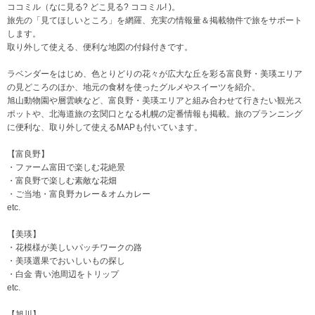
ココミル（なに見る? どこ見る? ココミル! )。
旅先の「見てほしいところ」を網羅、充実の情報量＆掲載物件で旅をサポート
します。
取り外して使える、便利な地図の付録付きです。
ラベンダーをはじめ、色とりどりの花々が広大な丘を彩る富良野・美瑛エリア
の見どころのほか、地元の食材を使ったグルメやスイーツを紹介。
旭山動物園や層雲峡など、富良野・美瑛エリアと組み合わせて行きたい観光ス
ポットや、北海道旅の玄関口となる札幌の定番情報も掲載。旅のプランニング
に便利な、取り外して使えるMAPも付いています。
【富良野】
・ファーム富田で楽しむ花絶景
・富良野で楽しむ素敵な花畑
・ご当地・富良野カレー＆オムカレー
etc.
【美瑛】
・花模様が美しいパッチワークの路
・美瑛選果でおいしいもの探し
・白金 青い池周辺をトリップ
etc.
【旭川】