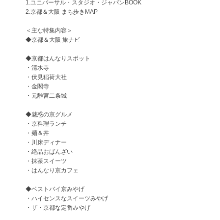
1.ユニバーサル・スタジオ・ジャパンBOOK
2.京都＆大阪 まち歩きMAP
＜主な特集内容＞
◆京都＆大阪 旅ナビ
◆京都はんなりスポット
・清水寺
・伏見稲荷大社
・金閣寺
・元離宮二条城
◆魅惑の京グルメ
・京料理ランチ
・麺＆丼
・川床ディナー
・絶品おばんざい
・抹茶スイーツ
・はんなり京カフェ
◆ベストバイ京みやげ
・ハイセンスなスイーツみやげ
・ザ・京都な定番みやげ