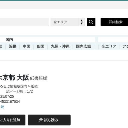
全エリア
詳細検索
国内
部
近畿
中国
四国
九州・沖縄
国内広域
全エリア
ア
ぶ京都 大阪
紙書籍版
るるぶ情報版国内 > 近畿
総ページ数：172
5/07/25
4533167034
近畿
に入りに追加
試し読み