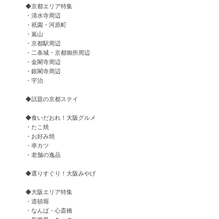
◆京都エリア特集
・清水寺周辺
・祇園・河原町
・嵐山
・京都駅周辺
・二条城・京都御所周辺
・金閣寺周辺
・銀閣寺周辺
・宇治
◆話題の京都ステイ
◆食いだおれ！大阪グルメ
・たこ焼
・お好み焼
・串カツ
・老舗の逸品
◆選りすぐり！大阪みやげ
◆大阪エリア特集
・道頓堀
・なんば・心斎橋