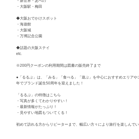
・新世界・あべの
・大阪駅・梅田
◆大阪おでかけスポット
・海遊館
・大阪城
・万博記念公園
◆話題の大阪ステイ
etc.
※200円クーポンの利用期間は図書の販売終了まで
●「るるぶ」は、「みる」「食べる」「遊ぶ」を中心におすすめエリアやス
年でブランド誕生50周年を迎えました！
「るるぶ」の特徴はこちら
・写真が多くてわかりやすい！
・最新情報がたっぷり！
・見やすい地図もついてくる！
初めて訪れる方からリピーターまで、幅広い方々により旅行を楽しんでい