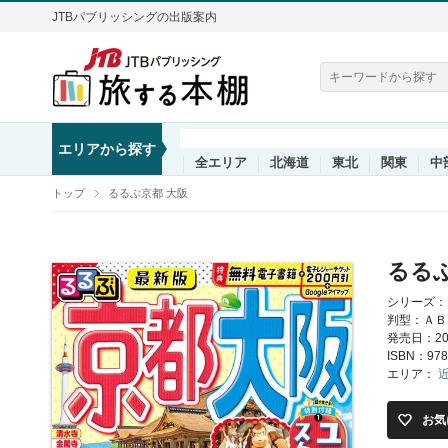
JTBパブリッシングの出版案内
エリアから探す
全エリア
北海道
東北
関東
中
トップ
るるぶ京都 大阪
るる
シリーズ：
判型：ＡＢ
発売日：202
ISBN：978
エリア：
お気