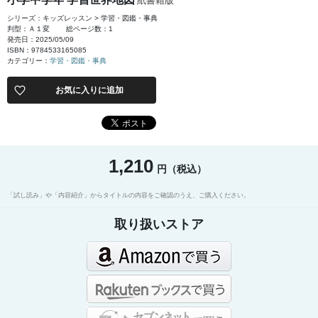
紙書籍版
シリーズ：キッズレッスン > 学習・図鑑・事典
判型：Ａ１変
総ページ数：1
発売日：2025/05/09
ISBN：9784533165085
カテゴリー：
学習・図鑑・事典
お気に入りに追加
1,210
円（税込）
「試し読み」や「内容紹介」からタイトルの内容をご確認のうえ、ご購入ください。
取り扱いストア