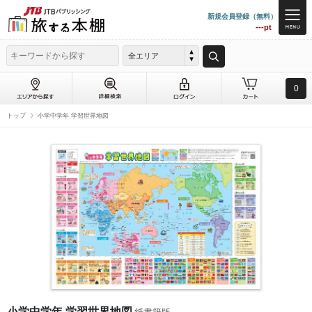
新規会員登録（無料）
---pt
全エリア
0
トップ
小学中学年 学習世界地図
小学中学年 学習世界地図