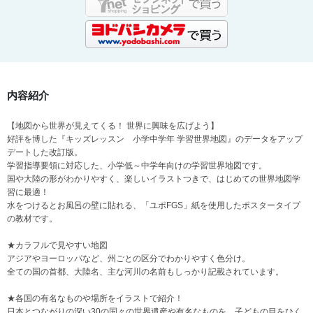
内容紹介
【地図から世界が見えてくる！ 世界に興味を広げよう】
好評を博した『キッズレッスン 小学中学年 学習世界地図』のデータをアップ
デートした改訂版。
学習指導要領に対応した、小学低～中学年向けの学習世界地図です。
国や大陸の形がわかりやすく、楽しいイラストつきで、はじめての世界地図学
習に最適！
水をつけるとお風呂の壁に貼れる、「ユポFGS」紙を使用したポスタータイプ
の教材です。
★カラフルで見やすい地図
アジアやヨーロッパなど、州ごとの区分でわかりやすく色分け。
全ての国の首都、大陸名、主な河川の名前もしっかり記載されています。
★各国の有名なものや場所をイラストで紹介！
日本とつながりの深い30の国々の世界遺産や有名なものを、子どもの目をひく