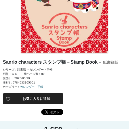
Sanrio characters スタンプ帳－Stamp Book－
紙書籍版
シリーズ：諸書籍 > カレンダー・手帳
判型：Ａ６
総ページ数：80
発売日：2025/03/19
ISBN：9784533165061
カテゴリー：
カレンダー・手帳
お気に入りに追加