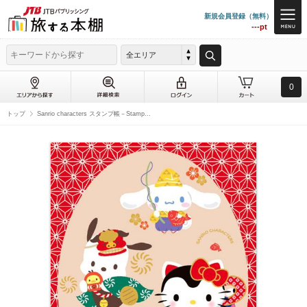
新規会員登録（無料）
---pt
全エリア
0
トップ
Sanrio characters スタンプ帳－Stamp...