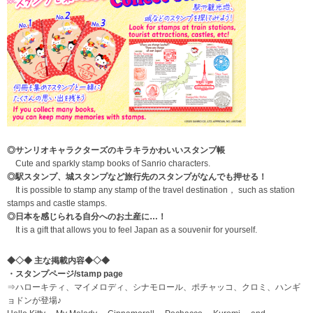
◎サンリオキャラクターズのキラキラかわいいスタンプ帳
Cute and sparkly stamp books of Sanrio characters.
◎駅スタンプ、城スタンプなど旅行先のスタンプがなんでも押せる！
It is possible to stamp any stamp of the travel destination， such as station
stamps and castle stamps.
◎日本を感じられる自分へのお土産に…！
It is a gift that allows you to feel Japan as a souvenir for yourself.
◆◇◆ 主な掲載内容◆◇◆
・スタンプページ/stamp page
⇒ハローキティ、マイメロディ、シナモロール、ポチャッコ、クロミ、ハンギ
ョドンが登場♪