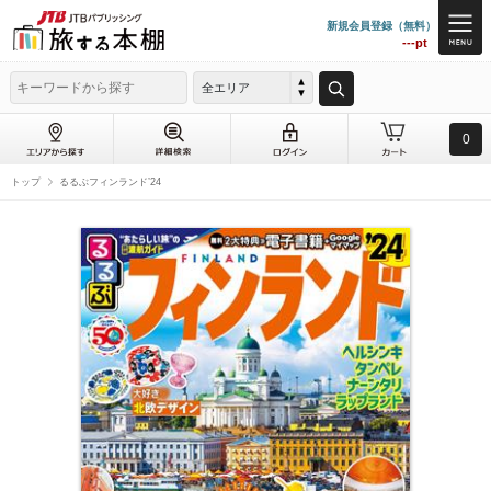
新規会員登録（無料）
---pt
全エリア
0
トップ
るるぶフィンランド’24