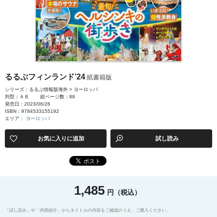
るるぶフィンランド’24
紙書籍版
シリーズ：るるぶ情報版海外 > ヨーロッパ
判型：ＡＢ
総ページ数：88
発売日：2023/06/26
ISBN：9784533155192
エリア：
ヨーロッパ
お気に入りに追加
試し読み
1,485
円（税込）
「試し読み」や「内容紹介」からタイトルの内容をご確認のうえ、ご購入ください。