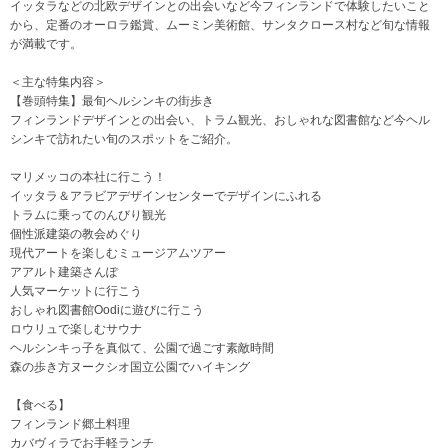
イッタラなどの北欧デザインとの出会いなど今フィンランドで体験したいこと
から、定番のオーロラ鑑賞、ムーミン美術館、サンタクロース村など旬な情報
が満載です。
＜主な特集内容＞
【巻頭特集】最旬ヘルシンキの街歩き
フィンランドデザインとの出会い、トラム観光、おしゃれな図書館など今ヘル
シンキで訪れたい旬のスポットをご紹介。
マリメッコの本社に行こう！
イッタラ＆アラビアデザインセンターでデザインにふれる
トラムに乗ってのんびり観光
個性派建築の教会めぐり
現代アートを楽しむミュージアムツアー
アアルト建築さんぽ
人気マーケットに行こう
おしゃれ図書館Oodiに遊びに行こう
ロウリュで楽しむサウナ
ヘルシンキっ子を真似て、公園で過ごす素敵時間
森の歩き方ヌークシオ国立公園でハイキング
【食べる】
フィンランド郷土料理
カバヴィラでお手軽ランチ