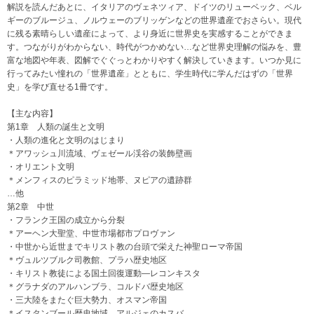
解説を読んだあとに、イタリアのヴェネツィア、ドイツのリューベック、ベル
ギーのブルージュ、ノルウェーのブリッゲンなどの世界遺産でおさらい。現代
に残る素晴らしい遺産によって、より身近に世界史を実感することができま
す。つながりがわからない、時代がつかめない…など世界史理解の悩みを、豊
富な地図や年表、図解でぐぐっとわかりやすく解決していきます。いつか見に
行ってみたい憧れの「世界遺産」とともに、学生時代に学んだはずの「世界
史」を学び直せる1冊です。
【主な内容】
第1章 人類の誕生と文明
・人類の進化と文明のはじまり
＊アワッシュ川流域、ヴェゼール渓谷の装飾壁画
・オリエント文明
＊メンフィスのピラミッド地帯、ヌピアの遺跡群
…他
第2章 中世
・フランク王国の成立から分裂
＊アーヘン大聖堂、中世市場都市プロヴァン
・中世から近世までキリスト教の台頭で栄えた神聖ローマ帝国
＊ヴュルツブルク司教館、プラハ歴史地区
・キリスト教徒による国土回復運動―レコンキスタ
＊グラナダのアルハンブラ、コルドバ歴史地区
・三大陸をまたぐ巨大勢力、オスマン帝国
＊イスタンブール歴史地域、アルジェのカスバ