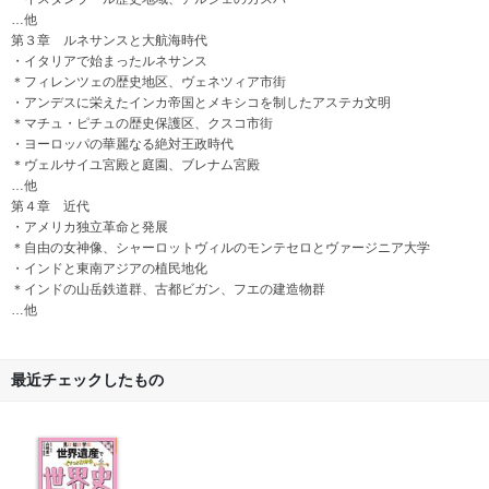
…他
第３章 ルネサンスと大航海時代
・イタリアで始まったルネサンス
＊フィレンツェの歴史地区、ヴェネツィア市街
・アンデスに栄えたインカ帝国とメキシコを制したアステカ文明
＊マチュ・ピチュの歴史保護区、クスコ市街
・ヨーロッパの華麗なる絶対王政時代
＊ヴェルサイユ宮殿と庭園、ブレナム宮殿
…他
第４章 近代
・アメリカ独立革命と発展
＊自由の女神像、シャーロットヴィルのモンテセロとヴァージニア大学
・インドと東南アジアの植民地化
＊インドの山岳鉄道群、古都ビガン、フエの建造物群
…他
最近チェックしたもの