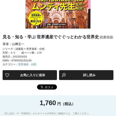
見る・知る・学ぶ 世界遺産でぐぐっとわかる世界史
紙書籍版
著者：山﨑圭一
シリーズ：諸書籍 > 世界遺産・自然
判型：Ａ５
総ページ数：176
発売日：2023/03/24
ISBN：9784533153136
カテゴリー：
世界遺産・自然
お気に入りに追加
試し読み
1,760
円（税込）
「試し読み」や「内容紹介」からタイトルの内容をご確認のうえ、ご購入ください。