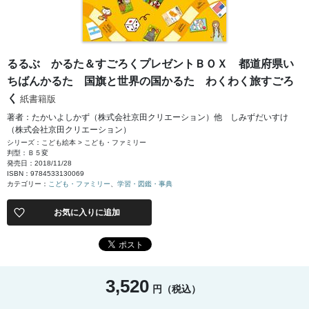
るるぶ かるた＆すごろくプレゼントＢＯＸ 都道府県い
ちばんかるた 国旗と世界の国かるた わくわく旅すごろ
く
紙書籍版
著者：たかいよしかず（株式会社京田クリエーション）他 しみずだいすけ
（株式会社京田クリエーション）
シリーズ：こども絵本 > こども・ファミリー
判型：Ｂ５変
発売日：2018/11/28
ISBN：9784533130069
カテゴリー：
こども・ファミリー
、
学習・図鑑・事典
お気に入りに追加
3,520
円（税込）