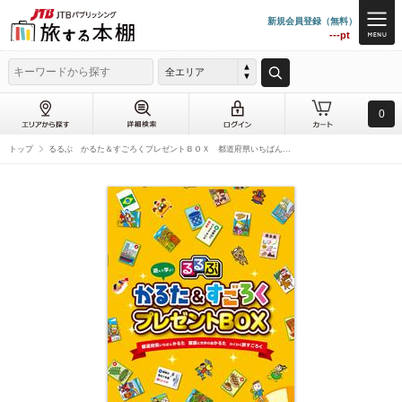
新規会員登録（無料）
---pt
全エリア
0
トップ
るるぶ かるた＆すごろくプレゼントＢＯＸ 都道府県いちばん...