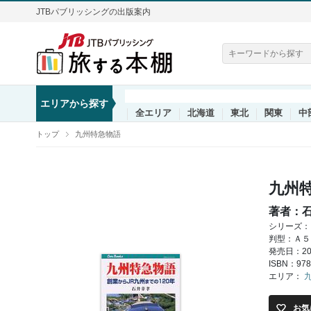
JTBパブリッシングの出版案内
エリアから探す
全エリア
北海道
東北
関東
中
トップ
九州特急物語
九州
著者：
シリーズ：
判型：Ａ５
発売日：200
ISBN：978
エリア：
お気