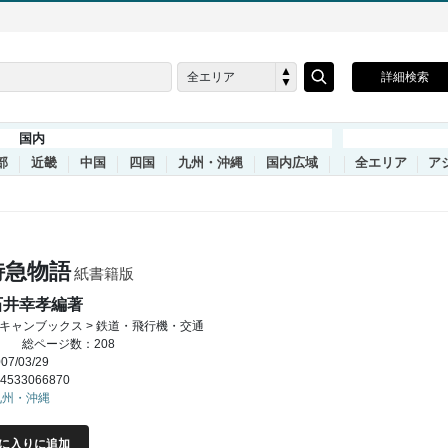
全エリア
詳細検索
国内
部
近畿
中国
四国
九州・沖縄
国内広域
全エリア
ア
特急物語
紙書籍版
石井幸孝編著
キャンブックス > 鉄道・飛行機・交通
総ページ数：208
7/03/29
4533066870
九州・沖縄
に入りに追加