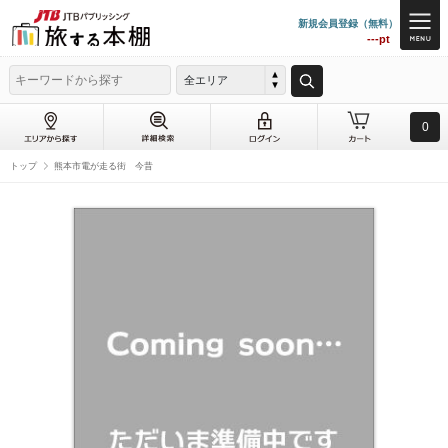
新規会員登録（無料）
---pt
全エリア
0
トップ
熊本市電が走る街 今昔