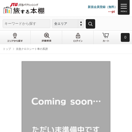
新規会員登録（無料）
---pt
全エリア
0
トップ
京急クロスシート車の系譜