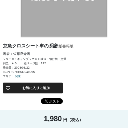
京急クロスシート車の系譜
紙書籍版
著者：佐藤良介著
シリーズ：キャンブックス > 鉄道・飛行機・交通
判型：Ａ５
総ページ数：192
発売日：2003/08/22
ISBN：9784533049095
エリア：
関東
お気に入りに追加
1,980
円（税込）