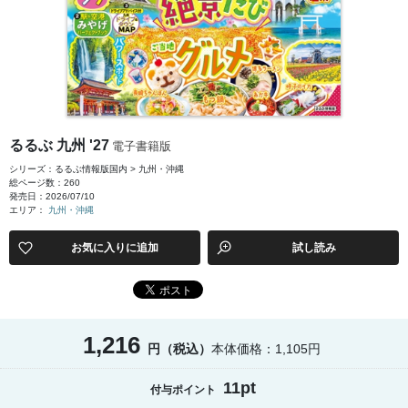
るるぶ 九州 '27
電子書籍版
シリーズ：るるぶ情報版国内 > 九州・沖縄
総ページ数：260
発売日：2026/07/10
エリア：
九州・沖縄
お気に入りに追加
試し読み
1,216
円（税込）
本体価格：1,105円
11pt
付与ポイント