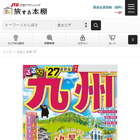
新規会員登録（無料）
---pt
全エリア
0
トップ
るるぶ 九州 '27