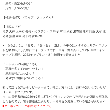
・最旬・新定番みやげ
・定番・人気みやげ
【特別付録3】ドライブ・タウンＭＡＰ
【掲載エリア】
博多 天神 太宰府 長崎 ハウステンボス 呼子 有田 別府 湯布院 熊本 阿蘇 天草 鹿
児島 指宿 霧島 高千穂 宮崎 etc.
●「るるぶ」は、「みる」「食べる」「遊ぶ」を中心におすすめエリアやスポッ
トを徹底紹介した旅行ガイドブックです。国内・海外あわせて約200のライン
ナップを展開、2023年でブランド誕生50周年を迎えました！
「るるぶ」の特徴はこちら
・写真が多くてわかりやすい！
・最新情報がたっぷり！
・見やすい地図もついてくる！
初めて訪れる方からリピーターまで、幅広い方々により旅行を楽しんでいただ
けるガイドブックです。
※この電子書籍は2026年7月にJTBパブリッシングから発行された図書を画像化
したものです。電子書籍化にあたり、一部内容を変更している場合があります
■クーポンコードの利用方法について