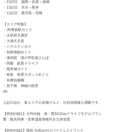
・2泊3日 福岡～佐賀～長崎
・1泊2日 大分～熊本
・1泊2日 鹿児島～宮崎
【エリア特集】
・JR博多駅ガイド
・太宰府天満宮
・大浦天主堂
・ハウステンボス
・別府地獄めぐり
・湯布院 湯の坪街道さんぽ
・阿蘇 絶景ドライブ
・熊本城ガイド
・桜島 絶景スポットめぐり
・名勝仙厳園
・高千穂 神秘の絶景
etc.
上記のほか、各エリアの名物グルメ、注目宿情報も満載です。
【特別付録1】大判付録 表：県別1Dayドライブモデルプラン
裏：観光列車・世界遺産情報付き九州全図
【特別付録2】県別 九州みやげパーフェクトブック