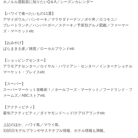
ホノルル渡航前に知りたいQ＆A／シーズンカレンダー
【ハワイで食べたいもの11選】
アサイボウル／パンケーキ／マラサダドーナツ／ポケ丼／ロコモコ／
プレートランチ／ハンバーガー／ステーキ／予算別グルメ図鑑／ファーマー
ズ・マーケットetc
【おみやげ】
ばらまき土産／雑貨／ローカルブランドetc
【ショッピングセンター】
アラモアナセンター／ロイヤル・ハワイアン・センター／インターナショナル
マーケット・プレイスetc
【スーパー】
スーパーマーケット攻略術！／ホールフーズ・マーケット／フードランド・フ
ァームズ／ABCストアetc
【アクティビティ】
最旬アクティビティ／ダイヤモンドヘッド/クアロアランチetc
上記のほか、ハワイ島／マウイ島、
3泊5日モデルプランやサステナブル情報、ホテル情報も満載。