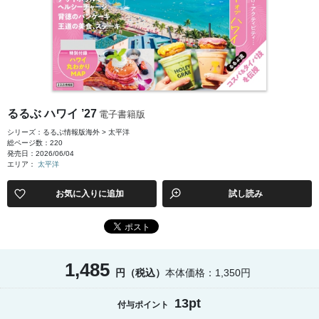
るるぶ ハワイ ’27
電子書籍版
シリーズ：るるぶ情報版海外 > 太平洋
総ページ数：220
発売日：2026/06/04
エリア：
太平洋
お気に入りに追加
試し読み
1,485
円（税込）
本体価格：1,350円
13pt
付与ポイント