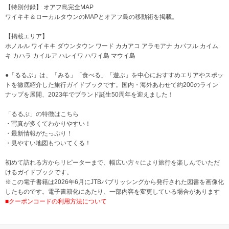
【特別付録】 オアフ島完全MAP
ワイキキ＆ローカルタウンのMAPとオアフ島の移動術を掲載。
【掲載エリア】
ホノルル ワイキキ ダウンタウン ワード カカアコ アラモアナ カパフル カイム
キ カハラ カイルア ハレイワ ハワイ島 マウイ島
●「るるぶ」は、「みる」「食べる」「遊ぶ」を中心におすすめエリアやスポッ
トを徹底紹介した旅行ガイドブックです。国内・海外あわせて約200のライン
ナップを展開、2023年でブランド誕生50周年を迎えました！
「るるぶ」の特徴はこちら
・写真が多くてわかりやすい！
・最新情報がたっぷり！
・見やすい地図もついてくる！
初めて訪れる方からリピーターまで、幅広い方々により旅行を楽しんでいただ
けるガイドブックです。
※この電子書籍は2026年6月にJTBパブリッシングから発行された図書を画像化
したものです。電子書籍化にあたり、一部内容を変更している場合があります
■クーポンコードの利用方法について