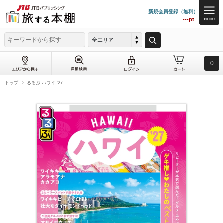
新規会員登録（無料）
---pt
全エリア
0
トップ
るるぶ ハワイ ’27