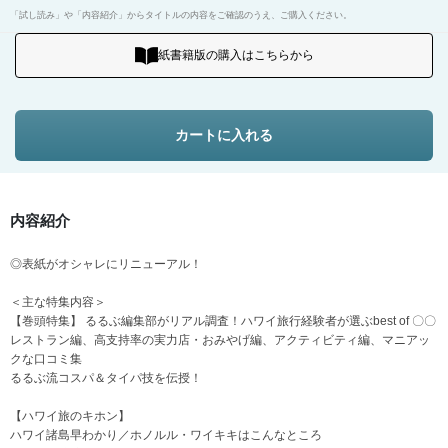
「試し読み」や「内容紹介」からタイトルの内容をご確認のうえ、ご購入ください。
紙書籍版の購入はこちらから
カートに入れる
内容紹介
◎表紙がオシャレにリニューアル！
＜主な特集内容＞
【巻頭特集】 るるぶ編集部がリアル調査！ハワイ旅行経験者が選ぶbest of 〇〇
レストラン編、高支持率の実力店・おみやげ編、アクティビティ編、マニアッ
クな口コミ集
るるぶ流コスパ＆タイパ技を伝授！
【ハワイ旅のキホン】
ハワイ諸島早わかり／ホノルル・ワイキキはこんなところ